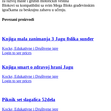
za razvoj mašte i grubih motoričkih veština
Blokovi su kompatibilni sa svim Mega Bloks građevinskim
igračkama za beskrajnu zabavu u učenju.
Povezani proizvodi
Knjiga mala zanimanja 3 Jagu 8slika sunđer
Kocke, Edukativne i Društvene igre
Login to see prices
Knjiga smart o zdravoj hrani Jagu
Kocke, Edukativne i Društvene igre
Login to see prices
Piknik set slagalica 52dela
Kocke, Edukativne i Društvene igre