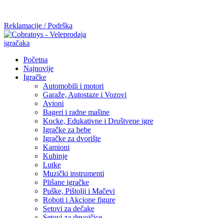
Mi radimo srdačno, stvaramo poverenje i negujemo dugoročnu
saradnju kod naših saradnika u želji da trajemo dugo...
Reklamacije / Podrška
Početna
Najnovije
Igračke
Automobili i motori
Garaže, Autostaze i Vozovi
Avioni
Bageri i radne mašine
Kocke, Edukativne i Društvene igre
Igračke za bebe
Igračke za dvorište
Kamioni
Kuhinje
Lutke
Muzički instrumenti
Plišane igračke
Puške, Pištolji i Mačevi
Roboti i Akcione figure
Setovi za dečake
Setovi za devojčice