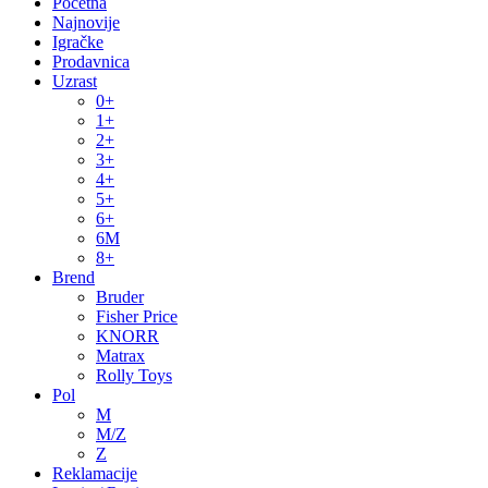
Početna
Najnovije
Igračke
Prodavnica
Uzrast
0+
1+
2+
3+
4+
5+
6+
6M
8+
Brend
Bruder
Fisher Price
KNORR
Matrax
Rolly Toys
Pol
M
M/Z
Z
Reklamacije