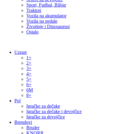
Sport, Fudbal, Bilijar
Traktori
Vozila na akumulator
Vozila na pedale
Životinje i Dinosaurusi
Ostalo
Uzrast
1+
2+
3+
4+
5+
6+
6M
8+
Pol
Igračke za dečake
Igračke za dečake i devojčice
Igračke za devojčice
Brendovi
Bruder
KNORR