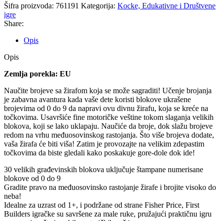
Šifra proizvoda:
761191
Kategorija:
Kocke, Edukativne i Društvene
igre
Share:
Opis
Opis
Zemlja porekla: EU
Naučite brojeve sa žirafom koja se može sagraditi! Učenje brojanja
je zabavna avantura kada vaše dete koristi blokove ukrašene
brojevima od 0 do 9 da napravi ovu divnu žirafu, koja se kreće na
točkovima. Usavršiće fine motoričke veštine tokom slaganja velikih
blokova, koji se lako uklapaju. Naučiće da broje, dok slažu brojeve
redom na vrhu međuosovinskog rastojanja. Što više brojeva dodate,
vaša žirafa će biti viša! Zatim je provozajte na velikim zdepastim
točkovima da biste gledali kako poskakuje gore-dole dok ide!
30 velikih građevinskih blokova uključuje štampane numerisane
blokove od 0 do 9
Gradite pravo na međuosovinsko rastojanje žirafe i brojite visoko do
neba!
Idealne za uzrast od 1+, i podržane od strane Fisher Price, First
Builders igračke su savršene za male ruke, pružajući praktičnu igru