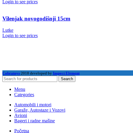
Login to see prices
Vilenjak novogodišnji 15cm
Lutke
Login to see prices
Cobratoys
2018 developed by
Inspect Element
Search
Menu
Categories
Automobili i motori
Garaže, Autostaze i Vozovi
Avioni
Bageri i radne mašine
Početna