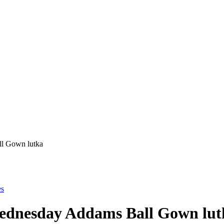
l Gown lutka
es
ednesday Addams Ball Gown lut