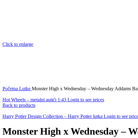
Click to enlarge
Početna
Lutke
Monster High x Wednesday – Wednesday Addams Bal
Hot Wheels – metalni autići 1:43
Login to see prices
Back to products
Harry Potter Design Collection – Harry Potter lutka
Login to see pric
Monster High x Wednesday – W