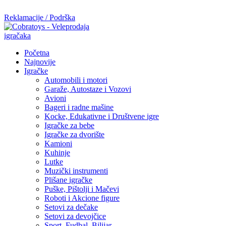
Mi radimo srdačno, stvaramo poverenje i negujemo dugoročnu sar
Reklamacije / Podrška
Početna
Najnovije
Igračke
Automobili i motori
Garaže, Autostaze i Vozovi
Avioni
Bageri i radne mašine
Kocke, Edukativne i Društvene igre
Igračke za bebe
Igračke za dvorište
Kamioni
Kuhinje
Lutke
Muzički instrumenti
Plišane igračke
Puške, Pištolji i Mačevi
Roboti i Akcione figure
Setovi za dečake
Setovi za devojčice
Sport, Fudbal, Bilijar