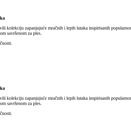
tka
vili kolekciju zapanjujuće mračnih i lepih lutaka inspirisanih popula
jom savršenom za ples.
čnosti.
tka
vili kolekciju zapanjujuće mračnih i lepih lutaka inspirisanih popula
jom savršenom za ples.
čnosti.