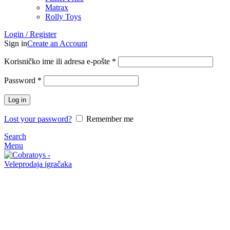
Matrax
Rolly Toys
Login / Register
Sign in
Create an Account
Korisničko ime ili adresa e-pošte
*
Password
*
Log in
Lost your password?
Remember me
Search
Menu