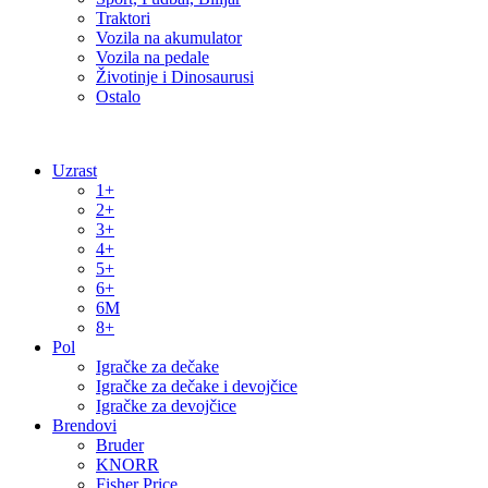
Traktori
Vozila na akumulator
Vozila na pedale
Životinje i Dinosaurusi
Ostalo
Uzrast
1+
2+
3+
4+
5+
6+
6M
8+
Pol
Igračke za dečake
Igračke za dečake i devojčice
Igračke za devojčice
Brendovi
Bruder
KNORR
Fisher Price