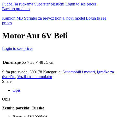
Fudbal sa ručkama Superstar plastični
Login to see prices
Back to products
Kamion MB Sprinter za prevoz konja, novi model
Login to see
prices
Motor Ant 6V Beli
Login to see prices
Dimenzije
65 × 38 × 48
,
5 cm
Šifra proizvoda:
309178
Kategorije:
Automobili i motori
,
Igračke za
dvorište
,
Vozila na akumulator
Share:
Opis
Opis
Zemlja porekla: Turska
Baterija: 6V1000MA