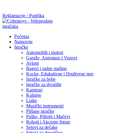
Mi radimo srdačno, stvaramo poverenje i negujemo dugoročnu
saradnju kod naših saradnika u želji da trajemo dugo...
Reklamacije / Podrška
Početna
Najnovije
Igračke
Automobili i motori
Garaže, Autostaze i Vozovi
Avioni
Bageri i radne mašine
Kocke, Edukativne i Društvene igre
Igračke za bebe
Igračke za dvorište
Kamioni
Kuhinje
Lutke
Muzički instrumenti
Plišane igračke
Puške, Pištolji i Mačevi
Roboti i Akcione figure
Setovi za dečake
Setovi za devojčice