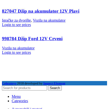
827047 Džip na akumulator 12V Plavi
Igračke za dvorište
,
Vozila na akumulator
Login to see prices
998784 Džip Ford 12V Crveni
Vozila na akumulator
Login to see prices
Cobratoys
2018 developed by
Inspect Element
Search
Menu
Categories