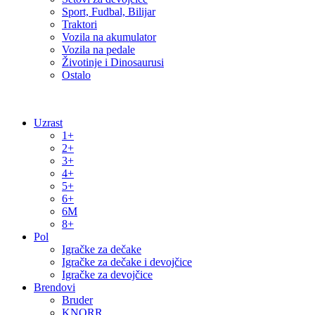
Sport, Fudbal, Bilijar
Traktori
Vozila na akumulator
Vozila na pedale
Životinje i Dinosaurusi
Ostalo
Uzrast
1+
2+
3+
4+
5+
6+
6M
8+
Pol
Igračke za dečake
Igračke za dečake i devojčice
Igračke za devojčice
Brendovi
Bruder
KNORR