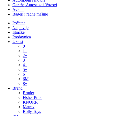
Automobili i motori
Garaže, Autostaze i Vozovi
Avioni
Bageri i radne mašine
Početna
Najnovije
Igračke
Prodavnica
Uzrast
0+
1+
2+
3+
4+
5+
6+
6M
8+
Brend
Bruder
Fisher Price
KNORR
Matrax
Rolly Toys