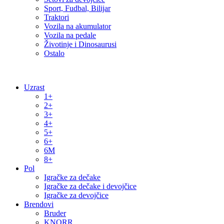
Sport, Fudbal, Bilijar
Traktori
Vozila na akumulator
Vozila na pedale
Životinje i Dinosaurusi
Ostalo
Uzrast
1+
2+
3+
4+
5+
6+
6M
8+
Pol
Igračke za dečake
Igračke za dečake i devojčice
Igračke za devojčice
Brendovi
Bruder
KNORR