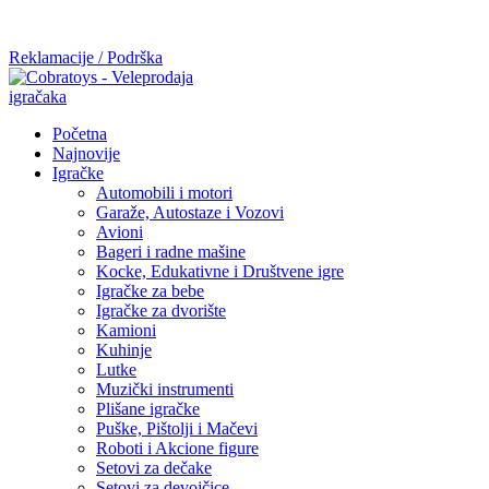
Mi radimo srdačno, stvaramo poverenje i negujemo dugoročnu
saradnju kod naših saradnika u želji da trajemo dugo...
Reklamacije / Podrška
Početna
Najnovije
Igračke
Automobili i motori
Garaže, Autostaze i Vozovi
Avioni
Bageri i radne mašine
Kocke, Edukativne i Društvene igre
Igračke za bebe
Igračke za dvorište
Kamioni
Kuhinje
Lutke
Muzički instrumenti
Plišane igračke
Puške, Pištolji i Mačevi
Roboti i Akcione figure
Setovi za dečake
Setovi za devojčice