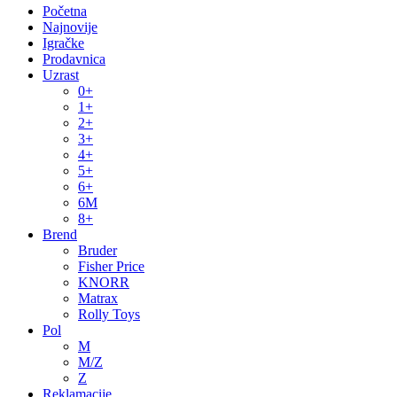
Početna
Najnovije
Igračke
Prodavnica
Uzrast
0+
1+
2+
3+
4+
5+
6+
6M
8+
Brend
Bruder
Fisher Price
KNORR
Matrax
Rolly Toys
Pol
M
M/Z
Z
Reklamacije