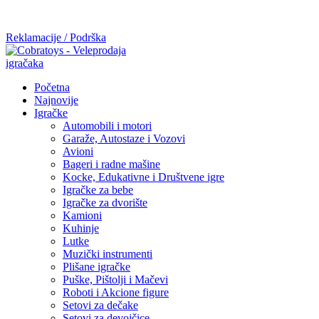
Mi radimo srdačno, stvaramo poverenje i negujemo dugoročnu
saradnju kod naših saradnika u želji da trajemo dugo...
Reklamacije / Podrška
Početna
Najnovije
Igračke
Automobili i motori
Garaže, Autostaze i Vozovi
Avioni
Bageri i radne mašine
Kocke, Edukativne i Društvene igre
Igračke za bebe
Igračke za dvorište
Kamioni
Kuhinje
Lutke
Muzički instrumenti
Plišane igračke
Puške, Pištolji i Mačevi
Roboti i Akcione figure
Setovi za dečake
Setovi za devojčice