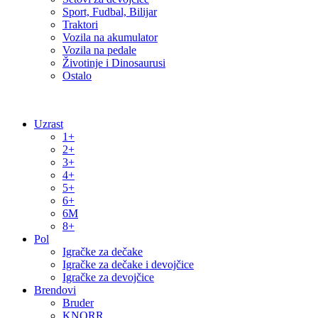
Sport, Fudbal, Bilijar
Traktori
Vozila na akumulator
Vozila na pedale
Životinje i Dinosaurusi
Ostalo
Uzrast
1+
2+
3+
4+
5+
6+
6M
8+
Pol
Igračke za dečake
Igračke za dečake i devojčice
Igračke za devojčice
Brendovi
Bruder
KNORR