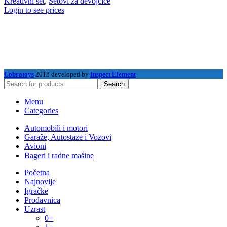
Kreativni set
,
Setovi za devojčice
Login to see prices
Cobratoys
2018 developed by
Inspect Element
Search
Menu
Categories
Automobili i motori
Garaže, Autostaze i Vozovi
Avioni
Bageri i radne mašine
Početna
Najnovije
Igračke
Prodavnica
Uzrast
0+