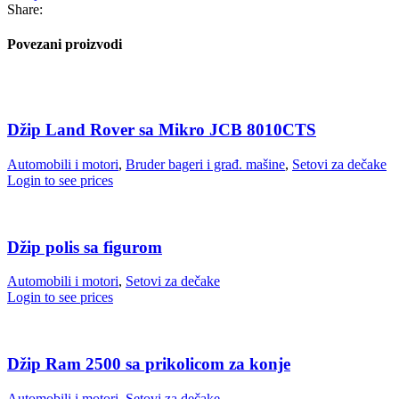
Share:
Povezani proizvodi
Džip Land Rover sa Mikro JCB 8010CTS
Automobili i motori
,
Bruder bageri i građ. mašine
,
Setovi za dečake
Login to see prices
Džip polis sa figurom
Automobili i motori
,
Setovi za dečake
Login to see prices
Džip Ram 2500 sa prikolicom za konje
Automobili i motori
,
Setovi za dečake