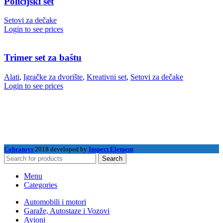
Policijski set
Setovi za dečake
Login to see prices
Trimer set za baštu
Alati
,
Igračke za dvorište
,
Kreativni set
,
Setovi za dečake
Login to see prices
Cobratoys
2018 developed by
Inspect Element
Search
Menu
Categories
Automobili i motori
Garaže, Autostaze i Vozovi
Avioni