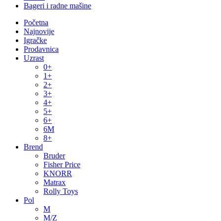
Bageri i radne mašine
Početna
Najnovije
Igračke
Prodavnica
Uzrast
0+
1+
2+
3+
4+
5+
6+
6M
8+
Brend
Bruder
Fisher Price
KNORR
Matrax
Rolly Toys
Pol
M
M/Z