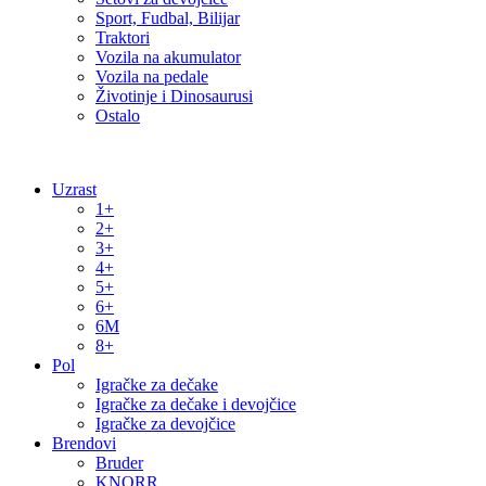
Sport, Fudbal, Bilijar
Traktori
Vozila na akumulator
Vozila na pedale
Životinje i Dinosaurusi
Ostalo
Uzrast
1+
2+
3+
4+
5+
6+
6M
8+
Pol
Igračke za dečake
Igračke za dečake i devojčice
Igračke za devojčice
Brendovi
Bruder
KNORR