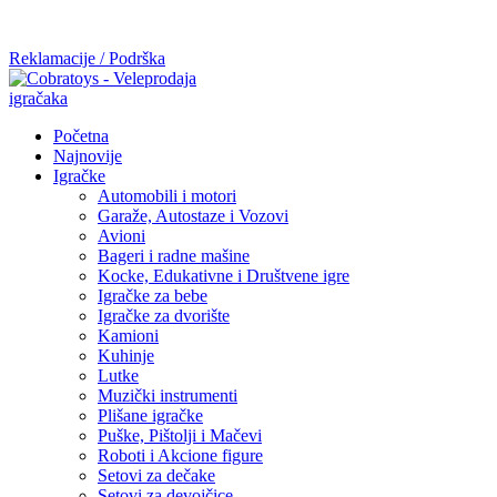
Mi radimo srdačno, stvaramo poverenje i negujemo dugoročnu
saradnju kod naših saradnika u želji da trajemo dugo...
Reklamacije / Podrška
Početna
Najnovije
Igračke
Automobili i motori
Garaže, Autostaze i Vozovi
Avioni
Bageri i radne mašine
Kocke, Edukativne i Društvene igre
Igračke za bebe
Igračke za dvorište
Kamioni
Kuhinje
Lutke
Muzički instrumenti
Plišane igračke
Puške, Pištolji i Mačevi
Roboti i Akcione figure
Setovi za dečake
Setovi za devojčice