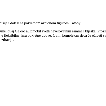
emisije i dolazi sa pokretnom akcionom figurom Catboy.
e, ovaj Gekko automobil svetli neverovatnim šarama i bljeska. Prozirna 
ra je fleksibilna, ima pokretne udove. Ovim kompletom deca će oživeti sv
 zdravlje.