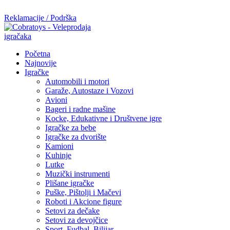
Mi radimo srdačno, stvaramo poverenje i negujemo dugoročnu sar
Reklamacije / Podrška
Početna
Najnovije
Igračke
Automobili i motori
Garaže, Autostaze i Vozovi
Avioni
Bageri i radne mašine
Kocke, Edukativne i Društvene igre
Igračke za bebe
Igračke za dvorište
Kamioni
Kuhinje
Lutke
Muzički instrumenti
Plišane igračke
Puške, Pištolji i Mačevi
Roboti i Akcione figure
Setovi za dečake
Setovi za devojčice
Sport, Fudbal, Bilijar