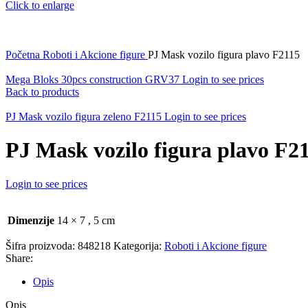
Click to enlarge
Početna
Roboti i Akcione figure
PJ Mask vozilo figura plavo F2115
Mega Bloks 30pcs construction GRV37
Login to see prices
Back to products
PJ Mask vozilo figura zeleno F2115
Login to see prices
PJ Mask vozilo figura plavo F2
Login to see prices
Dimenzije
14 × 7
,
5 cm
Šifra proizvoda:
848218
Kategorija:
Roboti i Akcione figure
Share:
Opis
Opis