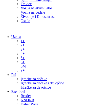
Traktori
Vozila na akumulator
Vozila na pedale
Životinje i Dinosaurusi
Ostalo
Uzrast
1+
2+
3+
4+
5+
6+
6M
8+
Pol
Igračke za dečake
Igračke za dečake i devojčice
Igračke za devojčice
Brendovi
Bruder
KNORR
Fisher Price