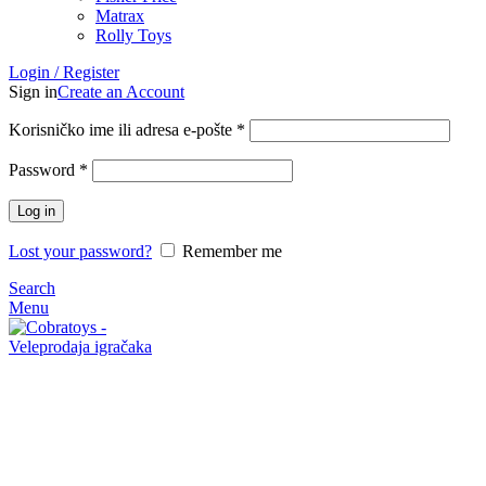
Matrax
Rolly Toys
Login / Register
Sign in
Create an Account
Korisničko ime ili adresa e-pošte
*
Password
*
Log in
Lost your password?
Remember me
Search
Menu