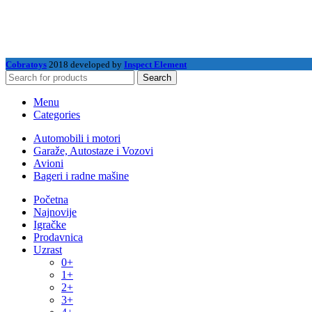
Cobratoys
2018 developed by
Inspect Element
Search
Menu
Categories
Automobili i motori
Garaže, Autostaze i Vozovi
Avioni
Bageri i radne mašine
Početna
Najnovije
Igračke
Prodavnica
Uzrast
0+
1+
2+
3+