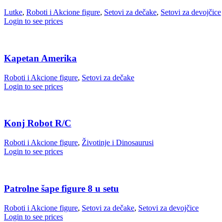
Lutke
,
Roboti i Akcione figure
,
Setovi za dečake
,
Setovi za devojčice
Login to see prices
Kapetan Amerika
Roboti i Akcione figure
,
Setovi za dečake
Login to see prices
Konj Robot R/C
Roboti i Akcione figure
,
Životinje i Dinosaurusi
Login to see prices
Patrolne šape figure 8 u setu
Roboti i Akcione figure
,
Setovi za dečake
,
Setovi za devojčice
Login to see prices