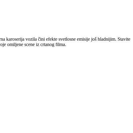
karoserija vozila čini efekte svetlosne emisije još hladnijim. Stavite
oje omiljene scene iz crtanog filma.