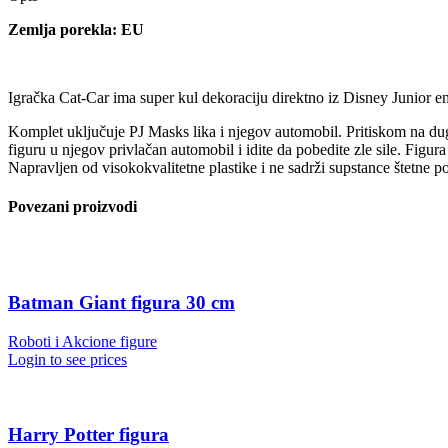
Zemlja porekla: EU
Igračka Cat-Car ima super kul dekoraciju direktno iz Disney Junior 
Komplet uključuje PJ Masks lika i njegov automobil. Pritiskom na dugm
figuru u njegov privlačan automobil i idite da pobedite zle sile. Figu
Napravljen od visokokvalitetne plastike i ne sadrži supstance štetne po
Povezani proizvodi
Batman Giant figura 30 cm
Roboti i Akcione figure
Login to see prices
Harry Potter figura