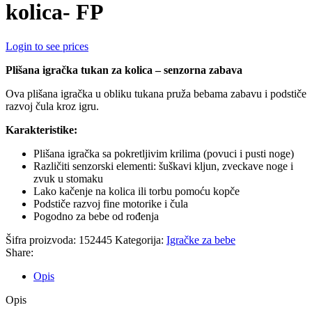
kolica- FP
Login to see prices
Plišana igračka tukan za kolica – senzorna zabava
Ova plišana igračka u obliku tukana pruža bebama zabavu i podstiče
razvoj čula kroz igru.
Karakteristike:
Plišana igračka sa pokretljivim krilima (povuci i pusti noge)
Različiti senzorski elementi: šuškavi kljun, zveckave noge i
zvuk u stomaku
Lako kačenje na kolica ili torbu pomoću kopče
Podstiče razvoj fine motorike i čula
Pogodno za bebe od rođenja
Šifra proizvoda:
152445
Kategorija:
Igračke za bebe
Share:
Opis
Opis