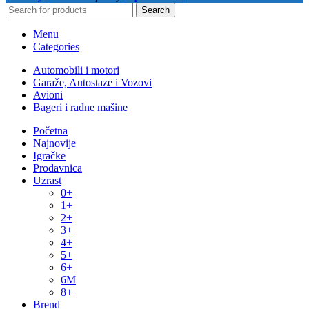
Search
Menu
Categories
Automobili i motori
Garaže, Autostaze i Vozovi
Avioni
Bageri i radne mašine
Početna
Najnovije
Igračke
Prodavnica
Uzrast
0+
1+
2+
3+
4+
5+
6+
6M
8+
Brend