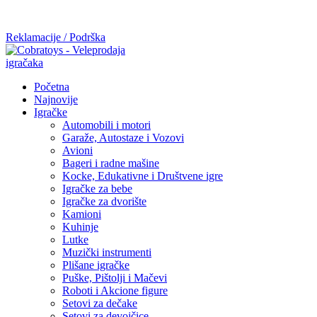
Mi radimo srdačno, stvaramo poverenje i negujemo dugoročnu
saradnju kod naših saradnika u želji da trajemo dugo...
Reklamacije / Podrška
Početna
Najnovije
Igračke
Automobili i motori
Garaže, Autostaze i Vozovi
Avioni
Bageri i radne mašine
Kocke, Edukativne i Društvene igre
Igračke za bebe
Igračke za dvorište
Kamioni
Kuhinje
Lutke
Muzički instrumenti
Plišane igračke
Puške, Pištolji i Mačevi
Roboti i Akcione figure
Setovi za dečake
Setovi za devojčice