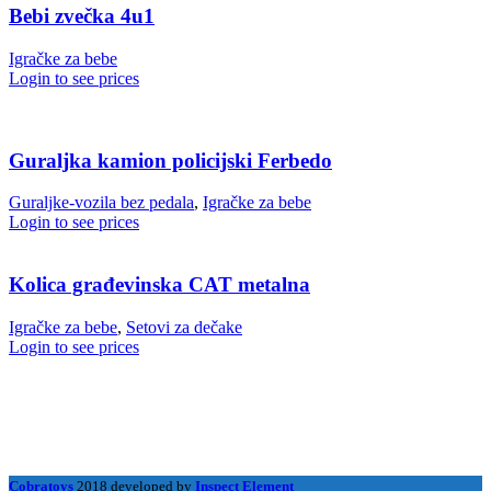
Bebi zvečka 4u1
Igračke za bebe
Login to see prices
Guraljka kamion policijski Ferbedo
Guraljke-vozila bez pedala
,
Igračke za bebe
Login to see prices
Kolica građevinska CAT metalna
Igračke za bebe
,
Setovi za dečake
Login to see prices
Cobratoys
2018 developed by
Inspect Element