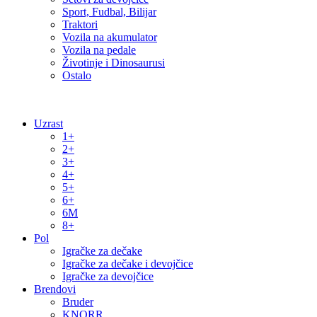
Sport, Fudbal, Bilijar
Traktori
Vozila na akumulator
Vozila na pedale
Životinje i Dinosaurusi
Ostalo
Uzrast
1+
2+
3+
4+
5+
6+
6M
8+
Pol
Igračke za dečake
Igračke za dečake i devojčice
Igračke za devojčice
Brendovi
Bruder
KNORR