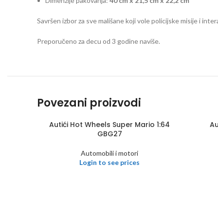
Dimenzije pakovanja:
40 cm x 21,5 cm x 22,2 cm
Savršen izbor za sve mališane koji vole policijske misije i inte
Preporučeno za decu od 3 godine naviše.
Povezani proizvodi
Autići Hot Wheels Super Mario 1:64
Au
GBG27
Automobili i motori
Login to see prices