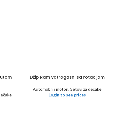
 autom
Džip Ram vatrogasni sa rotacijom
D
Automobili i motori
,
Setovi za dečake
dečake
Login to see prices