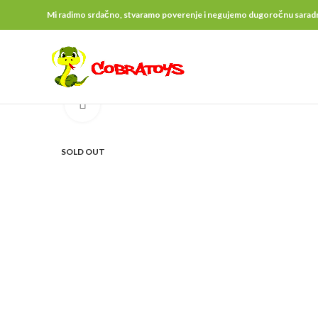
Mi radimo srdačno, stvaramo poverenje i negujemo dugoročnu saradnju 
Click to enlarge
SOLD OUT