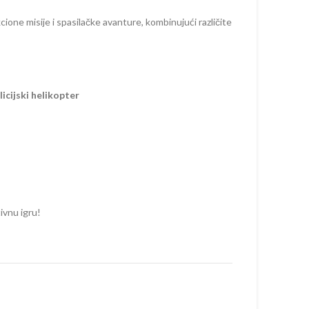
cione misije i spasilačke avanture, kombinujući različite
licijski helikopter
tivnu igru!