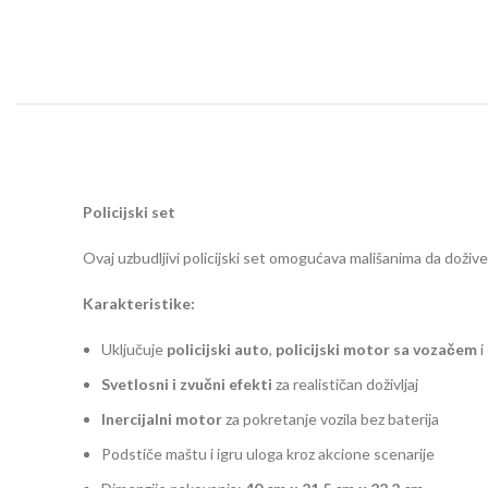
Policijski set
Ovaj uzbudljivi policijski set omogućava mališanima da dožive
Karakteristike:
Uključuje
policijski auto
,
policijski motor sa vozačem
i
Svetlosni i zvučni efekti
za realističan doživljaj
Inercijalni motor
za pokretanje vozila bez baterija
Podstiče maštu i igru uloga kroz akcione scenarije