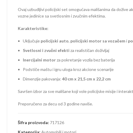
Ovaj uzbudljivi policijski set omogućava mališanima da dožive ak
vozne jedinice sa svetlosnim i zvučnim efektima.
Karakteristike:
Uključuje
policijski auto
,
policijski motor sa vozačem
i
po
Svetlosni i zvučni efekti
za realističan doživljaj
Inercijalni motor
za pokretanje vozila bez baterija
Podstiče maštu i igru uloga kroz akcione scenarije
Dimenzije pakovanja:
40 cm x 21,5 cm x 22,2 cm
Savršen izbor za sve mališane koji vole policijske misije i interak
Preporučeno za decu od 3 godine naviše.
Šifra proizvoda:
717126
Kategorija:
Automobili i motori