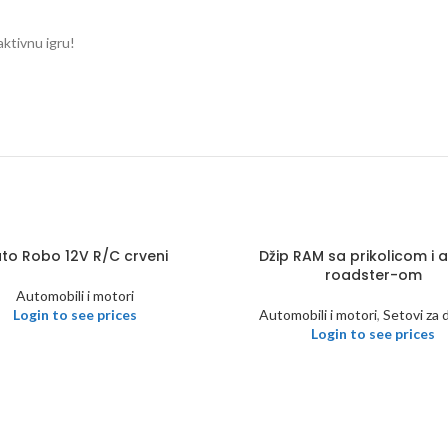
raktivnu igru!
to Robo 12V R/C crveni
Džip RAM sa prikolicom i
roadster-om
Automobili i motori
Login to see prices
Automobili i motori
,
Setovi za 
Login to see prices