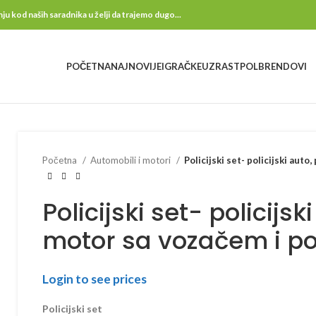
kod naših saradnika u želji da trajemo dugo...
POČETNA
NAJNOVIJE
IGRAČKE
UZRAST
POL
BRENDOVI
Početna
Automobili i motori
Policijski set- policijski auto
Policijski set- policijski
motor sa vozačem i pol
Login to see prices
Policijski set