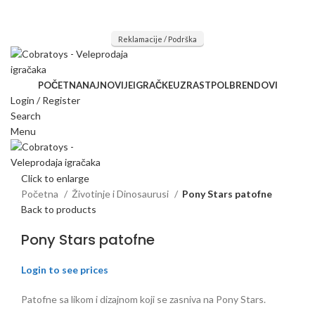
Mi radimo srdačno, stvaramo poverenje i negujemo dugoročnu
saradnju kod naših saradnika u želji da trajemo dugo...
Reklamacije / Podrška
POČETNA
NAJNOVIJE
IGRAČKE
UZRAST
POL
BRENDOVI
Login / Register
Search
Menu
Click to enlarge
Početna
Životinje i Dinosaurusi
Pony Stars patofne
Back to products
Pony Stars patofne
Login to see prices
Patofne sa likom i dizajnom koji se zasniva na Pony Stars.