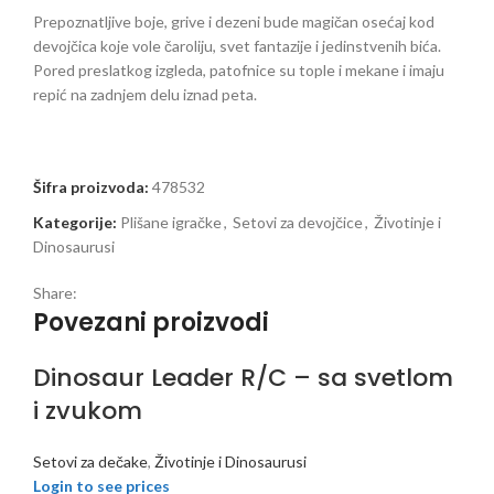
Prepoznatljive boje, grive i dezeni bude magičan osećaj kod
devojčica koje vole čaroliju, svet fantazije i jedinstvenih bića.
Pored preslatkog izgleda, patofnice su tople i mekane i imaju
repić na zadnjem delu iznad peta.
Šifra proizvoda:
478532
Kategorije:
Plišane igračke
,
Setovi za devojčice
,
Životinje i
Dinosaurusi
Share:
Povezani proizvodi
Dinosaur Leader R/C – sa svetlom
i zvukom
Setovi za dečake
,
Životinje i Dinosaurusi
Login to see prices