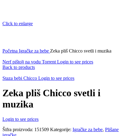
Click to enlarge
Početna
Igračke za bebe
Zeka pliš Chicco svetli i muzika
Nerf pištolj na vodu Torrent
Login to see prices
Back to products
Staza bebi Chicco
Login to see prices
Zeka pliš Chicco svetli i
muzika
Login to see prices
Šifra proizvoda:
151509
Kategorije:
Igračke za bebe
,
Plišane
igračke