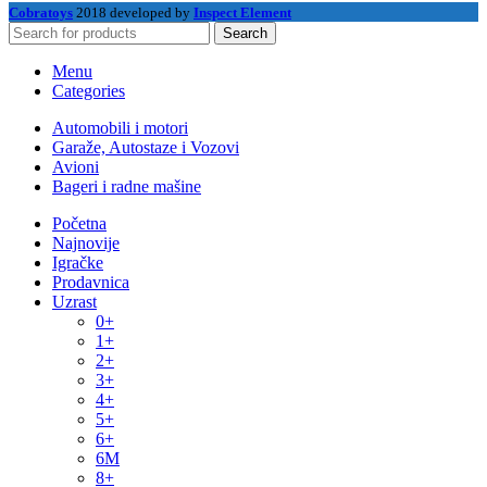
Cobratoys
2018 developed by
Inspect Element
Search
Menu
Categories
Automobili i motori
Garaže, Autostaze i Vozovi
Avioni
Bageri i radne mašine
Početna
Najnovije
Igračke
Prodavnica
Uzrast
0+
1+
2+
3+
4+
5+
6+
6M
8+