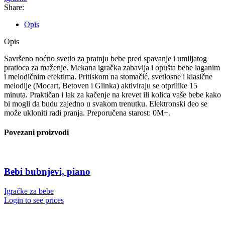
Share:
Opis
Opis
Savršeno noćno svetlo za pratnju bebe pred spavanje i umiljatog
pratioca za maženje. Mekana igračka zabavlja i opušta bebe laganim
i melodičnim efektima. Pritiskom na stomačić, svetlosne i klasične
melodije (Mocart, Betoven i Glinka) aktiviraju se otprilike 15
minuta. Praktičan i lak za kačenje na krevet ili kolica vaše bebe kako
bi mogli da budu zajedno u svakom trenutku. Elektronski deo se
može ukloniti radi pranja. Preporučena starost: 0M+.
Povezani proizvodi
Bebi bubnjevi, piano
Igračke za bebe
Login to see prices