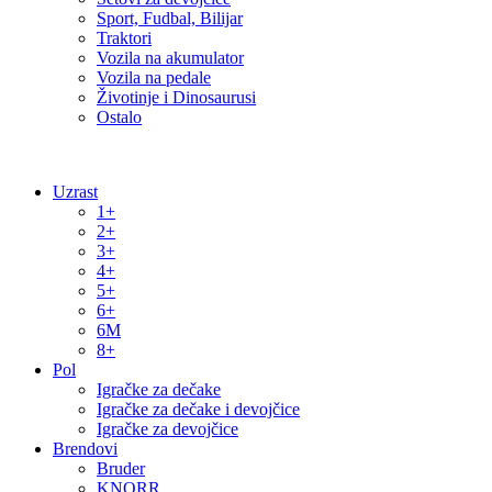
Sport, Fudbal, Bilijar
Traktori
Vozila na akumulator
Vozila na pedale
Životinje i Dinosaurusi
Ostalo
Uzrast
1+
2+
3+
4+
5+
6+
6M
8+
Pol
Igračke za dečake
Igračke za dečake i devojčice
Igračke za devojčice
Brendovi
Bruder
KNORR