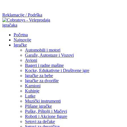
Mi radimo srdačno, stvaramo poverenje i negujemo dugoročnu
saradnju kod naših saradnika u želji da trajemo dugo...
Reklamacije / Podrška
Početna
Najnovije
Igračke
Automobili i motori
Garaže, Autostaze i Vozovi
Avioni
Bageri i radne mašine
Kocke, Edukativne i Društvene igre
Igračke za bebe
Igračke za dvorište
Kamioni
Kuhinje
Lutke
Muzički instrumenti
Plišane igračke
Puške, Pištolji i Mačevi
Roboti i Akcione figure
Setovi za dečake
Setovi za devojčice