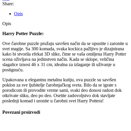
Share:
Opis
Opis
Harry Potter Puzzle:
Ove čarobne puzzle pružaju savršen način da se opustite i zaronite u
svet magije. Sa 300 komada, svaka kockica pažljivo je dizajnirana
kako bi stvorila efekat 3D slike, čime se vaša omiljena Harry Potter
scena oživljava na jedinstven način. Kada se sklope, veličina
slagalice iznosi 46 x 31 cm, idealna za izlaganje ili uživanje u
postignuću.
Upakovana u elegantnu metalnu kutiju, ova puzzle su savršen
poklon za sve ljubitelje čarobnjačkog sveta. Bilo da se igrate s
porodicom ili provodite vreme sami, svaki deo donosi radost dok
otkrivate sliku, deo po deo. Osetite zadovoljstvo dok stavljate
poslednji komad i uronite u čarobni svet Harry Pottera!
Povezani proizvodi