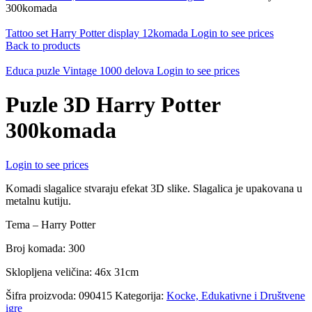
300komada
Tattoo set Harry Potter display 12komada
Login to see prices
Back to products
Educa puzle Vintage 1000 delova
Login to see prices
Puzle 3D Harry Potter
300komada
Login to see prices
Komadi slagalice stvaraju efekat 3D slike. Slagalica je upakovana u
metalnu kutiju.
Tema – Harry Potter
Broj komada: 300
Sklopljena veličina: 46x 31cm
Šifra proizvoda:
090415
Kategorija:
Kocke, Edukativne i Društvene
igre