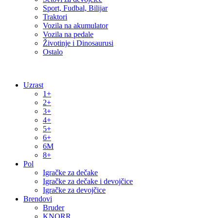
Sport, Fudbal, Bilijar
Traktori
Vozila na akumulator
Vozila na pedale
Životinje i Dinosaurusi
Ostalo
Uzrast
1+
2+
3+
4+
5+
6+
6M
8+
Pol
Igračke za dečake
Igračke za dečake i devojčice
Igračke za devojčice
Brendovi
Bruder
KNORR