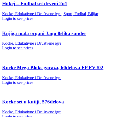
Hokej – Fudbal set drveni 2u1
Kocke, Edukativne i Društvene igre
,
Sport, Fudbal, Bilijar
Login to see prices
Knjiga mala organi Jagu 8slika sunđer
Kocke, Edukativne i Društvene igre
Login to see prices
Kocke Mega Bloks garaža, 60delova FP FVJ02
Kocke, Edukativne i Društvene igre
Login to see prices
Kocke set u kutiji, 576delova
Kocke, Edukativne i Društvene igre
Login to see prices