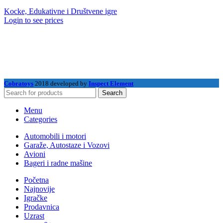
Kocke, Edukativne i Društvene igre
Login to see prices
Cobratoys
2018 developed by
Inspect Element
Search
Menu
Categories
Automobili i motori
Garaže, Autostaze i Vozovi
Avioni
Bageri i radne mašine
Početna
Najnovije
Igračke
Prodavnica
Uzrast