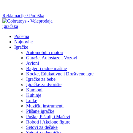
Mi radimo srdačno, stvaramo poverenje i negujemo dugoročnu
saradnju kod naših saradnika u želji da trajemo dugo...
Reklamacije / Podrška
Početna
Najnovije
Igračke
Automobili i motori
Garaže, Autostaze i Vozovi
Avioni
Bageri i radne mašine
Kocke, Edukativne i Društvene igre
Igračke za bebe
Igračke za dvorište
Kamioni
Kuhinje
Lutke
Muzički instrumenti
Plišane igračke
Puške, Pištolji i Mačevi
Roboti i Akcione figure
Setovi za dečake
Setovi za devojčice