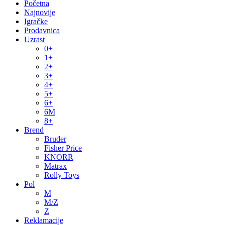
Početna
Najnovije
Igračke
Prodavnica
Uzrast
0+
1+
2+
3+
4+
5+
6+
6M
8+
Brend
Bruder
Fisher Price
KNORR
Matrax
Rolly Toys
Pol
M
M/Z
Z
Reklamacije