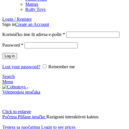
Matrax
Rolly Toys
Login / Register
Sign in
Create an Account
Korisničko ime ili adresa e-pošte
*
Password
*
Log in
Lost your password?
Remember me
Search
Menu
Click to enlarge
Početna
Plišane igračke
Razigrani interaktivni kaktus
Testera sa naočarima
Login to see prices