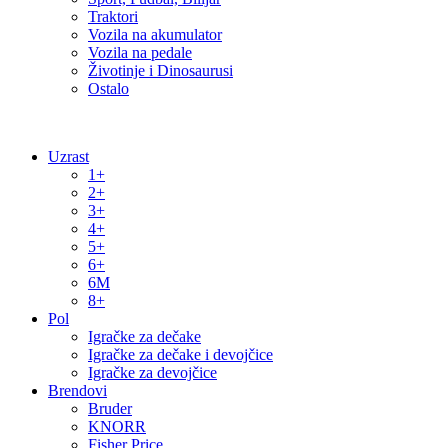
Traktori
Vozila na akumulator
Vozila na pedale
Životinje i Dinosaurusi
Ostalo
Uzrast
1+
2+
3+
4+
5+
6+
6M
8+
Pol
Igračke za dečake
Igračke za dečake i devojčice
Igračke za devojčice
Brendovi
Bruder
KNORR
Fisher Price