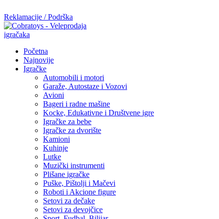
Mi radimo srdačno, stvaramo poverenje i negujemo dugoročnu sar
Reklamacije / Podrška
Početna
Najnovije
Igračke
Automobili i motori
Garaže, Autostaze i Vozovi
Avioni
Bageri i radne mašine
Kocke, Edukativne i Društvene igre
Igračke za bebe
Igračke za dvorište
Kamioni
Kuhinje
Lutke
Muzički instrumenti
Plišane igračke
Puške, Pištolji i Mačevi
Roboti i Akcione figure
Setovi za dečake
Setovi za devojčice
Sport, Fudbal, Bilijar