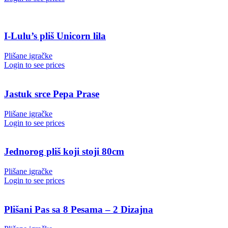
I-Lulu’s pliš Unicorn lila
Plišane igračke
Login to see prices
Jastuk srce Pepa Prase
Plišane igračke
Login to see prices
Jednorog pliš koji stoji 80cm
Plišane igračke
Login to see prices
Plišani Pas sa 8 Pesama – 2 Dizajna