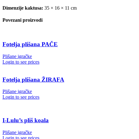
Dimenzije kaktusa:
35 × 16 × 11 cm
Povezani proizvodi
Fotelja plišana PAČE
Plišane igračke
Login to see prices
Fotelja plišana ŽIRAFA
Plišane igračke
Login to see prices
I-Lulu’s pliš koala
Plišane igračke
Login to see prices