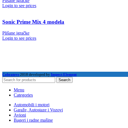
Plišane igračke
Login to see prices
Sonic Prime Mix 4 modela
Plišane igračke
Login to see prices
Cobratoys
2018 developed by
Inspect Element
Search
Menu
Categories
Automobili i motori
Garaže, Autostaze i Vozovi
Avioni
Bageri i radne mašine