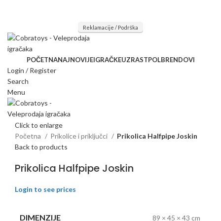
Mi radimo srdačno, stvaramo poverenje i negujemo dugoročnu
saradnju kod naših saradnika u želji da trajemo dugo...
Reklamacije / Podrška
POČETNA
NAJNOVIJE
IGRAČKE
UZRAST
POL
BRENDOVI
Login / Register
Search
Menu
Click to enlarge
Početna
Prikolice i priključci
Prikolica Halfpipe Joskin
Back to products
Prikolica Halfpipe Joskin
Login to see prices
DIMENZIJE
89 × 45 × 43 cm