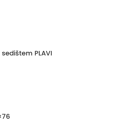
m sedištem PLAVI
×76