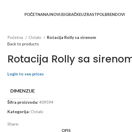
nu saradnju kod naših saradnika u želji da trajemo dugo...
POČETNA
NAJNOVIJE
IGRAČKE
UZRAST
POL
BRENDOVI
Početna
Ostalo
Rotacija Rolly sa sirenom
Back to products
Rotacija Rolly sa sireno
Login to see prices
DIMENZIJE
Šifra proizvoda:
409594
Kategorija:
Ostalo
Share:
OPIS