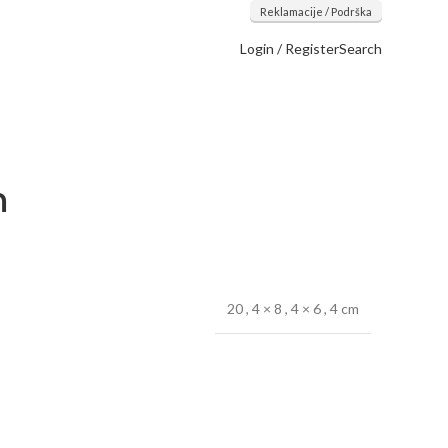
Reklamacije / Podrška
Login / Register
Search
m
20
,
4 × 8
,
4 × 6
,
4 cm