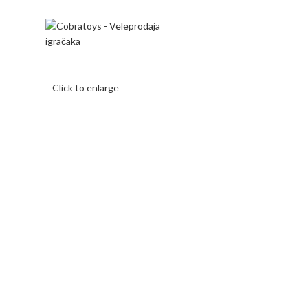
Mi radimo srdačno, stvaramo poverenje i negujemo dugoroč
Click to enlarge