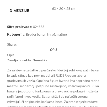
63 × 20 × 28 cm
DIMENZIJE
Šifra proizvoda:
024833
Kategorija:
Bruder bageri i građ. mašine
Share:
OPIS
Opis
Zemlja porekla: Nemačka
Za zahtevne zadatke u peščaniku i dečijoj sobi, ovaj sjajni bager
je sada stigao kao novi model u BRUDER-ovom izboru
građevinskih vozila. Opciona figura bworld ima napredno radno
mesto u modernoj i potpuno zastakljenoj vozačkoj kabini. Ruka
bagera je potpuno funkcionalna preko ručne poluge i može da
radi i ispod nivoa vozila. Bager stiže i do najtežih terena
zahvaljujući originalnim karikama lanca. Za predstojeće radove
održavanja mogu se otvoriti dva otvora motora. VOLVO kiper