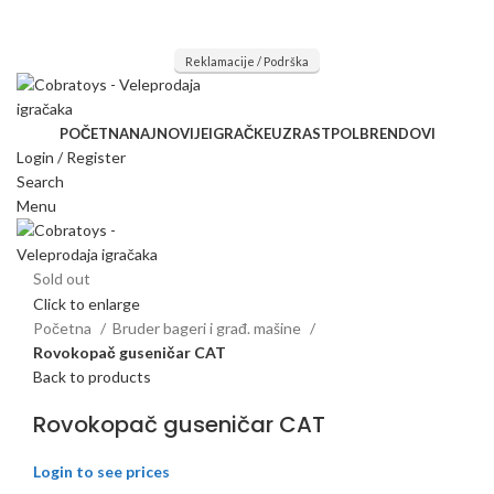
Mi radimo srdačno, stvaramo poverenje i negujemo dugoročnu
saradnju kod naših saradnika u želji da trajemo dugo...
Reklamacije / Podrška
POČETNA
NAJNOVIJE
IGRAČKE
UZRAST
POL
BRENDOVI
Login / Register
Search
Menu
Sold out
Click to enlarge
Početna
Bruder bageri i građ. mašine
Rovokopač guseničar CAT
Back to products
Rovokopač guseničar CAT
Login to see prices