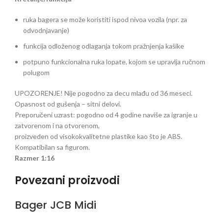
ruka bagera se može koristiti ispod nivoa vozila (npr. za
odvodnjavanje)
funkcija odloženog odlaganja tokom pražnjenja kašike
potpuno funkcionalna ruka lopate, kojom se upravlja ručnom
polugom
UPOZORENJE! Nije pogodno za decu mlađu od 36 meseci.
Opasnost od gušenja – sitni delovi.
Preporučeni uzrast: pogodno od 4 godine naviše za igranje u
zatvorenom i na otvorenom,
proizveden od visokokvalitetne plastike kao što je ABS.
Kompatibilan sa figurom.
Razmer 1:16
Povezani proizvodi
Bager JCB Midi