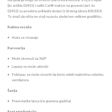
(br. artikla 02455) i veliki Cat® traktor na gusenici (art. br.
02452) su posebno prikladni dodaci iz širokog izbora BRUDER.
To znači da ništa ne stoji na putu sledećem velikom gradilištu.
Kabina vozača
Vrata se otvaraju
Karoserija
Može okrenuti za 360°
Lopata se može ukloniti
Poklopac se može otvoriti da biste videli realističnu rešetku
ventilatora
Šasija
Prave karike lanca (ne gumena gazišta)
Kretanje/funkcija