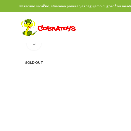
Mi radimo srdačno, stvaramo poverenje i negujemo dugoročnu saradnju 
Click to enlarge
SOLD OUT