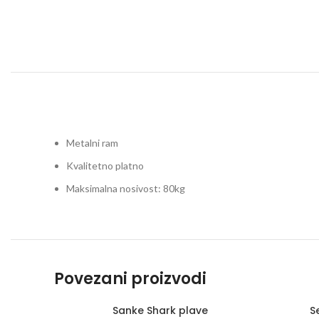
Metalni ram
Kvalitetno platno
Maksimalna nosivost: 80kg
Povezani proizvodi
Sanke Shark plave
S