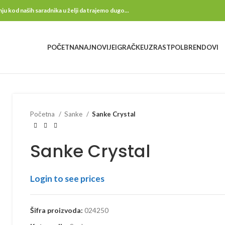
kod naših saradnika u želji da trajemo dugo...
POČETNA
NAJNOVIJE
IGRAČKE
UZRAST
POL
BRENDOVI
Početna
Sanke
Sanke Crystal
Sanke Crystal
Login to see prices
Šifra proizvoda:
024250