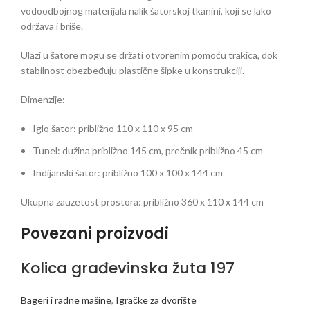
vodoodbojnog materijala nalik šatorskoj tkanini, koji se lako
održava i briše.
Ulazi u šatore mogu se držati otvorenim pomoću trakica, dok
stabilnost obezbeđuju plastične šipke u konstrukciji.
Dimenzije:
Iglo šator: približno 110 x 110 x 95 cm
Tunel: dužina približno 145 cm, prečnik približno 45 cm
Indijanski šator: približno 100 x 100 x 144 cm
Ukupna zauzetost prostora: približno 360 x 110 x 144 cm
Povezani proizvodi
Kolica građevinska žuta 197
Bageri i radne mašine
,
Igračke za dvorište