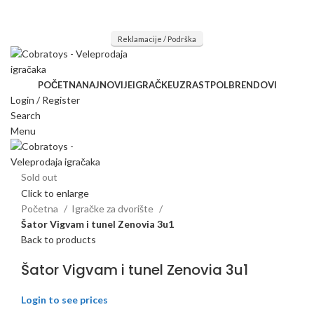
Mi radimo srdačno, stvaramo poverenje i negujemo dugoročnu
saradnju kod naših saradnika u želji da trajemo dugo...
Reklamacije / Podrška
POČETNA
NAJNOVIJE
IGRAČKE
UZRAST
POL
BRENDOVI
Login / Register
Search
Menu
Sold out
Click to enlarge
Početna
Igračke za dvorište
Šator Vigvam i tunel Zenovia 3u1
Back to products
Šator Vigvam i tunel Zenovia 3u1
Login to see prices