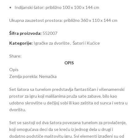
Indijanski šator: približno 100 x 100 x 144 cm
Ukupna zauzetost prostora: približno 360 x 110 x 144 cm
Šifra proizvoda:
552007
Kategorije:
Igračke za dvorište
,
Šatori i Kućice
Share:
OPIS
Opis
Zemlja porekla: Nemačka
Set šatora sa tunelom predstavlja fantastičan i višenamenski
prostor za igru koji mališanima pruža sate zabave, bilo kao
udobno skrovište u dečijoj sobi ili kao zaštita od sunca i vetra u
dvorištu.
Set se sastoji od dva šatora povezana tunelom za provlačenje,
koji omogućava deci da se kreću iz jednog dela u drugi i
dodatno podstiče maštovitu igru. Svi elementi izrađeni su od