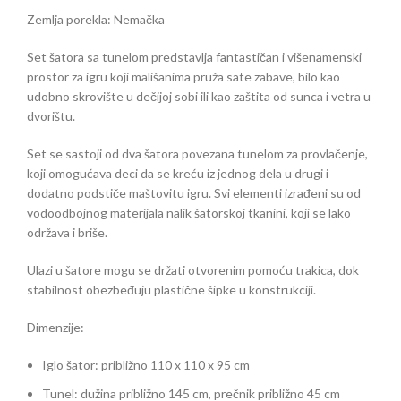
Zemlja porekla: Nemačka
Set šatora sa tunelom predstavlja fantastičan i višenamenski
prostor za igru koji mališanima pruža sate zabave, bilo kao
udobno skrovište u dečijoj sobi ili kao zaštita od sunca i vetra u
dvorištu.
Set se sastoji od dva šatora povezana tunelom za provlačenje,
koji omogućava deci da se kreću iz jednog dela u drugi i
dodatno podstiče maštovitu igru. Svi elementi izrađeni su od
vodoodbojnog materijala nalik šatorskoj tkanini, koji se lako
održava i briše.
Ulazi u šatore mogu se držati otvorenim pomoću trakica, dok
stabilnost obezbeđuju plastične šipke u konstrukciji.
Dimenzije:
Iglo šator: približno 110 x 110 x 95 cm
Tunel: dužina približno 145 cm, prečnik približno 45 cm