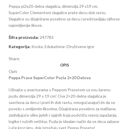
Peppa pi2x20-delna slagalica, dimenzija 29 x19 cm.
SuperColor Clementoni slagalice prate decu dok rastu.
Slagalice su dizajnirane posebno za decu i predstavljaju njihove
najomiljenije likove.
Šifra proizvoda:
247783
Kategorija:
Kocke, Edukativne i Društvene igre
Share:
OPIS
Opis
Peppa Prase SuperColor Puzla 2×20 Delova
Uživajte u avanturama s Peppom Prasetom uz ovu šarenu
puzlu dimenzija 29 x 19 cm! Ova 2×20-delna slagalica je
savršena za decu i prati ih dok rastu, omogućavajući im da se
povežu s omiljenim likovima. Dizajnirana posebno za mališane,
zadivljujuće slike jarkih i sjajnih boja podstiču razvoj zapažanja,
logike i ručnih veština. Puzla je idealan način da se deca zabave
i uče kroz igru, dok istražuju svet Peppa Praseta!