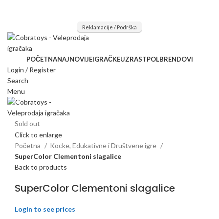
Mi radimo srdačno, stvaramo poverenje i negujemo dugoročnu
saradnju kod naših saradnika u želji da trajemo dugo...
Reklamacije / Podrška
POČETNA
NAJNOVIJE
IGRAČKE
UZRAST
POL
BRENDOVI
Login / Register
Search
Menu
Sold out
Click to enlarge
Početna
Kocke, Edukativne i Društvene igre
SuperColor Clementoni slagalice
Back to products
SuperColor Clementoni slagalice
Login to see prices