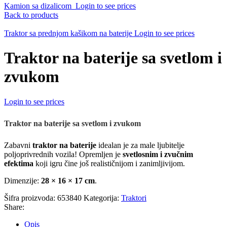
Kamion sa dizalicom
Login to see prices
Back to products
Traktor sa prednjom kašikom na baterije
Login to see prices
Traktor na baterije sa svetlom i
zvukom
Login to see prices
Traktor na baterije sa svetlom i zvukom
Zabavni
traktor na baterije
idealan je za male ljubitelje
poljoprivrednih vozila! Opremljen je
svetlosnim i zvučnim
efektima
koji igru čine još realističnijom i zanimljivijom.
Dimenzije:
28 × 16 × 17 cm
.
Šifra proizvoda:
653840
Kategorija:
Traktori
Share:
Opis