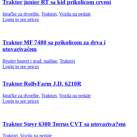
Traktor junior RT sa kid prikolicom crveni
Igračke za dvorište
,
Traktori
,
Vozila na pedale
Login to see prices
Traktor MF 7480 sa prikolicom za drva i
utovarivačem
Bruder bageri i građ. mašine
,
Traktori
Login to see prices
Traktor RollyFarm J.D. 6210R
Igračke za dvorište
,
Traktori
,
Vozila na pedale
Login to see prices
Traktor Steyr 6300 Terrus CVT sa utovariva?em
Traktori
,
Vozila na pedale