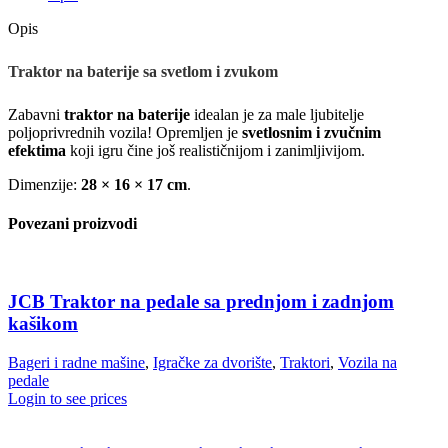
Opis
Traktor na baterije sa svetlom i zvukom
Zabavni
traktor na baterije
idealan je za male ljubitelje
poljoprivrednih vozila! Opremljen je
svetlosnim i zvučnim
efektima
koji igru čine još realističnijom i zanimljivijom.
Dimenzije:
28 × 16 × 17 cm
.
Povezani proizvodi
JCB Traktor na pedale sa prednjom i zadnjom
kašikom
Bageri i radne mašine
,
Igračke za dvorište
,
Traktori
,
Vozila na
pedale
Login to see prices