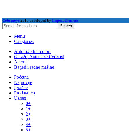
Cobratoys
2018 developed by
Inspect Element
Search
Menu
Categories
Automobili i motori
Garaže, Autostaze i Vozovi
Avioni
Bageri i radne mašine
Početna
Najnovije
Igračke
Prodavnica
Uzrast
0+
1+
2+
3+
4+
5+