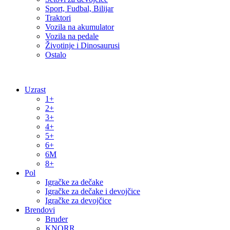
Sport, Fudbal, Bilijar
Traktori
Vozila na akumulator
Vozila na pedale
Životinje i Dinosaurusi
Ostalo
Uzrast
1+
2+
3+
4+
5+
6+
6M
8+
Pol
Igračke za dečake
Igračke za dečake i devojčice
Igračke za devojčice
Brendovi
Bruder
KNORR