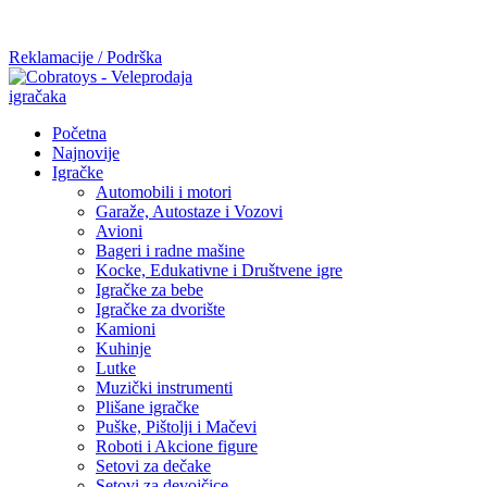
Mi radimo srdačno, stvaramo poverenje i negujemo dugoročnu
saradnju kod naših saradnika u želji da trajemo dugo...
Reklamacije / Podrška
Početna
Najnovije
Igračke
Automobili i motori
Garaže, Autostaze i Vozovi
Avioni
Bageri i radne mašine
Kocke, Edukativne i Društvene igre
Igračke za bebe
Igračke za dvorište
Kamioni
Kuhinje
Lutke
Muzički instrumenti
Plišane igračke
Puške, Pištolji i Mačevi
Roboti i Akcione figure
Setovi za dečake
Setovi za devojčice