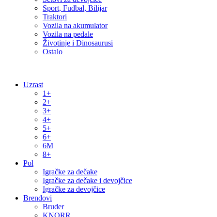
Sport, Fudbal, Bilijar
Traktori
Vozila na akumulator
Vozila na pedale
Životinje i Dinosaurusi
Ostalo
Uzrast
1+
2+
3+
4+
5+
6+
6M
8+
Pol
Igračke za dečake
Igračke za dečake i devojčice
Igračke za devojčice
Brendovi
Bruder
KNORR