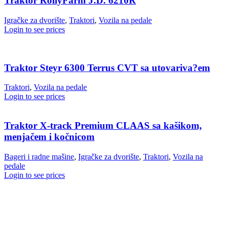
Traktor RollyFarm J.D. 6210R
Igračke za dvorište
,
Traktori
,
Vozila na pedale
Login to see prices
Traktor Steyr 6300 Terrus CVT sa utovariva?em
Traktori
,
Vozila na pedale
Login to see prices
Traktor X-track Premium CLAAS sa kašikom,
menjačem i kočnicom
Bageri i radne mašine
,
Igračke za dvorište
,
Traktori
,
Vozila na
pedale
Login to see prices