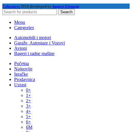
Cobratoys
2018 developed by
Inspect Element
Search
Menu
Categories
Automobili i motori
Garaže, Autostaze i Vozovi
Avioni
Bageri i radne mašine
Početna
Najnovije
Igračke
Prodavnica
Uzrast
0+
1+
2+
3+
4+
5+
6+
6M