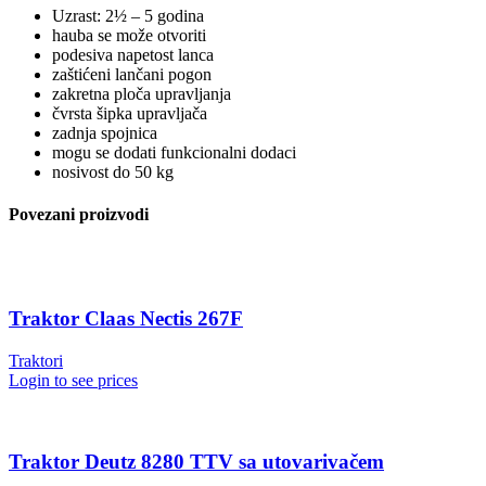
Uzrast: 2½ – 5 godina
hauba se može otvoriti
podesiva napetost lanca
zaštićeni lančani pogon
zakretna ploča upravljanja
čvrsta šipka upravljača
zadnja spojnica
mogu se dodati funkcionalni dodaci
nosivost do 50 kg
Povezani proizvodi
Traktor Claas Nectis 267F
Traktori
Login to see prices
Traktor Deutz 8280 TTV sa utovarivačem