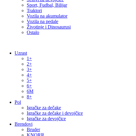
Sport, Fudbal, Bilijar
Traktori
Vozila na akumulator
Vozila na pedale
Životinje i Dinosaurusi
Ostalo
Uzrast
1+
2+
3+
4+
5+
6+
6M
8+
Pol
Igračke za dečake
Igračke za dečake i devojčice
Igračke za devojčice
Brendovi
Bruder
KNORR