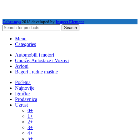
Cobratoys
2018 developed by
Inspect Element
Search
Menu
Categories
Automobili i motori
Garaže, Autostaze i Vozovi
Avioni
Bageri i radne mašine
Početna
Najnovije
Igračke
Prodavnica
Uzrast
0+
1+
2+
3+
4+
5+