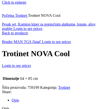
Click to enlarge
Početna
Trotinet
Trotinet NOVA Cool
Pesak set, Kamion kiper sa pomoćnim alatkama, lopata, ašov,
grablje
Login to see prices
Back to products
Bruder MAN TGS čistač
Login to see prices
Trotinet NOVA Cool
Login to see prices
Dimenzije
64 × 85 cm
Šifra proizvoda:
759199
Kategorija:
Trotinet
Share:
Opis
Opis