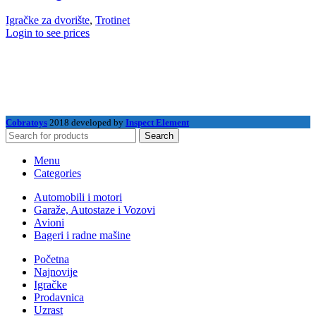
Igračke za dvorište
,
Trotinet
Login to see prices
Cobratoys
2018 developed by
Inspect Element
Search
Menu
Categories
Automobili i motori
Garaže, Autostaze i Vozovi
Avioni
Bageri i radne mašine
Početna
Najnovije
Igračke
Prodavnica
Uzrast