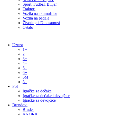
Sport, Fudbal, Bilijar
Traktori
Vozila na akumulator
Vozila na pedale
Životinje i Dinosaurusi
Ostalo
Uzrast
1+
2+
3+
4+
5+
6+
6M
8+
Pol
Igračke za dečake
Igračke za dečake i devojčice
Igračke za devojčice
Brendovi
Bruder
KNORR