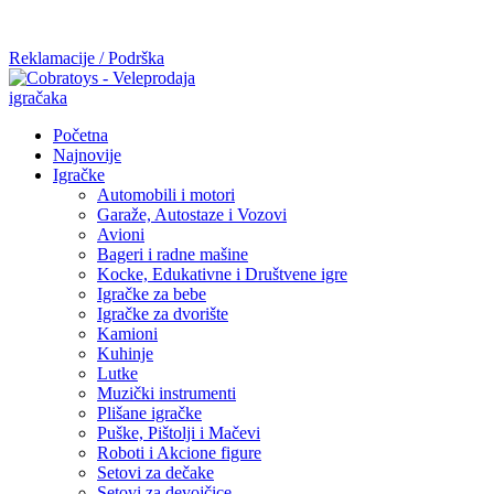
Mi radimo srdačno, stvaramo poverenje i negujemo dugoročnu
saradnju kod naših saradnika u želji da trajemo dugo...
Reklamacije / Podrška
Početna
Najnovije
Igračke
Automobili i motori
Garaže, Autostaze i Vozovi
Avioni
Bageri i radne mašine
Kocke, Edukativne i Društvene igre
Igračke za bebe
Igračke za dvorište
Kamioni
Kuhinje
Lutke
Muzički instrumenti
Plišane igračke
Puške, Pištolji i Mačevi
Roboti i Akcione figure
Setovi za dečake
Setovi za devojčice