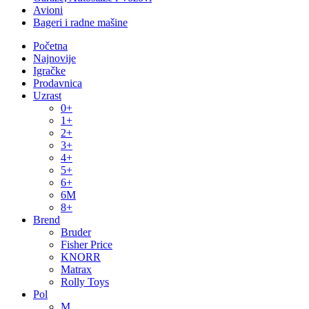
Avioni
Bageri i radne mašine
Početna
Najnovije
Igračke
Prodavnica
Uzrast
0+
1+
2+
3+
4+
5+
6+
6M
8+
Brend
Bruder
Fisher Price
KNORR
Matrax
Rolly Toys
Pol
M