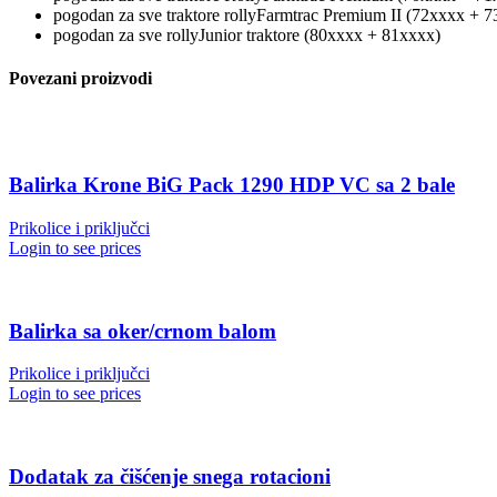
pogodan za sve traktore rollyFarmtrac Premium II (72xxxx + 
pogodan za sve rollyJunior traktore (80xxxx + 81xxxx)
Povezani proizvodi
Balirka Krone BiG Pack 1290 HDP VC sa 2 bale
Prikolice i priključci
Login to see prices
Balirka sa oker/crnom balom
Prikolice i priključci
Login to see prices
Dodatak za čišćenje snega rotacioni