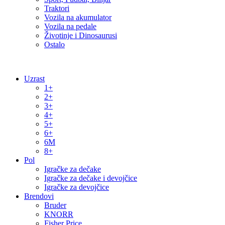
Traktori
Vozila na akumulator
Vozila na pedale
Životinje i Dinosaurusi
Ostalo
Uzrast
1+
2+
3+
4+
5+
6+
6M
8+
Pol
Igračke za dečake
Igračke za dečake i devojčice
Igračke za devojčice
Brendovi
Bruder
KNORR
Fisher Price