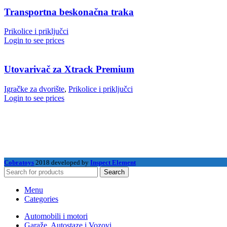
Transportna beskonačna traka
Prikolice i priključci
Login to see prices
Utovarivač za Xtrack Premium
Igračke za dvorište
,
Prikolice i priključci
Login to see prices
Cobratoys
2018 developed by
Inspect Element
Search
Menu
Categories
Automobili i motori
Garaže, Autostaze i Vozovi