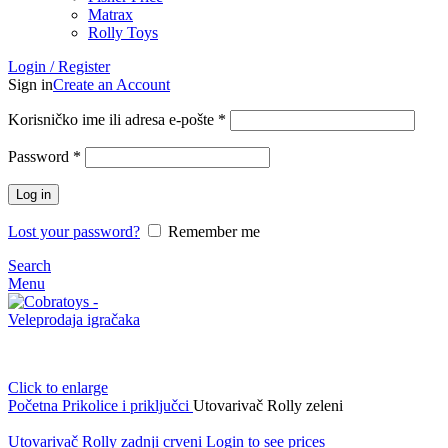
Matrax
Rolly Toys
Login / Register
Sign in
Create an Account
Korisničko ime ili adresa e-pošte
*
Password
*
Log in
Lost your password?
Remember me
Search
Menu
Click to enlarge
Početna
Prikolice i priključci
Utovarivač Rolly zeleni
Utovarivač Rolly zadnji crveni
Login to see prices