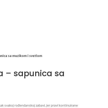
unica sa muzikom i svetlom
a – sapunica sa
ak svakoj rođendanskoj zabavi, jer pravi kontinuirane