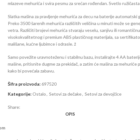
mlazeve mehurića i svira pesmu za srećan rođendan. Svetlo ružičasta bo
Slatka mašina za pravljenje mehurića za decu na baterije automatski g
Preko 3500 šarenih mehurića različitih veličina u minuti može se gener
vetra. Različiti brojevi mehurića stvaraju veselu, sanjivu ili romantič
visokokvalitetnog i premium ABS plastičnog materijala, sa sertifikato
mališane, kućne ljubimce i odrasle. ž
Samo povežite uravnoteženu i stabilnu bazu, instalirajte 4 AA baterije
mašine, pritisnite dugme za prekidač, a zatim će mašina za mehuriće 
kako bi povećala zabavu.
Šifra proizvoda:
697520
Kategorije:
Ostalo
,
Setovi za dečake
,
Setovi za devojčice
Share:
OPIS
lom