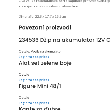
Ova
velika rođendanska torta sapunica
pretvara svaku ig
stvarajući čarobnu i zabavnu atmosferu.
Dimenzije: 22.8 x 17.7 x 15.2cm
Povezani proizvodi
234536 Džip na akumulator 12V C
Ostalo
,
Vozila na akumulator
Login to see prices
Alat set zelene boje
Ostalo
Login to see prices
Figure Mini 48/1
Ostalo
Login to see prices
Kante za đubre