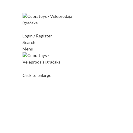
Mi radimo srdačno, stvaramo poverenje i negujemo dugor
Login / Register
Search
Menu
Click to enlarge