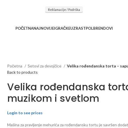
očnu saradnju kod naših saradnika u želji da trajemo dugo...
Reklamacije / Podrška
POČETNA
NAJNOVIJE
IGRAČKE
UZRAST
POL
BRENDOVI
Početna
Setovi za devojčice
Velika rođendanska torta – sap
Back to products
Velika rođendanska tort
muzikom i svetlom
Login to see prices
Mašina za pravljenje mehurića za rođendansku tortu je savršen dodat