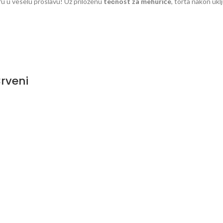
ru u veselu proslavu! Uz priloženu
tečnost za mehuriće
, torta nakon ukl
rveni