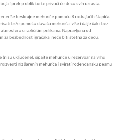
ja i prelep oblik torte privući će decu svih uzrasta.
eneriše beskrajne mehuriće pomoću 8 rotirajućih štapića.
isati brže pomoću duvača mehurića, više i dalje čak i bez
nu atmosferu u različitim prilikama. Napravljena od
m za bezbednost igračaka, neće biti štetna za decu,
 (nisu uključene), sipajte mehuriće u rezervoar na vrhu
proizvesti niz šarenih mehurića i svirati rođendansku pesmu