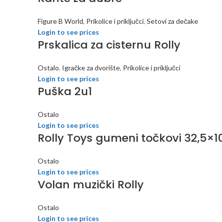
Figure B World
,
Prikolice i priključci
,
Setovi za dečake
Login to see prices
Prskalica za cisternu Rolly
Ostalo
,
Igračke za dvorište
,
Prikolice i priključci
Login to see prices
Puška 2u1
Ostalo
Login to see prices
Rolly Toys gumeni točkovi 32,5×1
Ostalo
Login to see prices
Volan muzički Rolly
Ostalo
Login to see prices