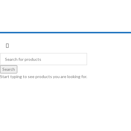
Cobratoys
2018 developed by
Inspect Element
Search
Start typing to see products you are looking for.