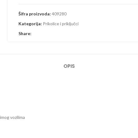
Šifra proizvoda:
409280
Kategorija:
Prikolice i priključci
Share:
OPIS
nimog vozilima