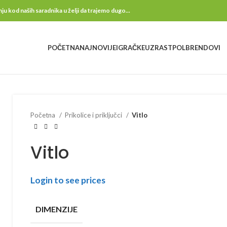
kod naših saradnika u želji da trajemo dugo...
POČETNA
NAJNOVIJE
IGRAČKE
UZRAST
POL
BRENDOVI
Početna
Prikolice i priključci
Vitlo
Vitlo
Login to see prices
DIMENZIJE