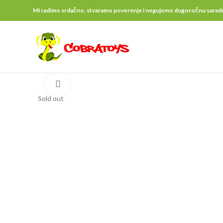
Mi radimo srdačno, stvaramo poverenje i negujemo dugoročnu saradnju 
Click to enlarge
Sold out