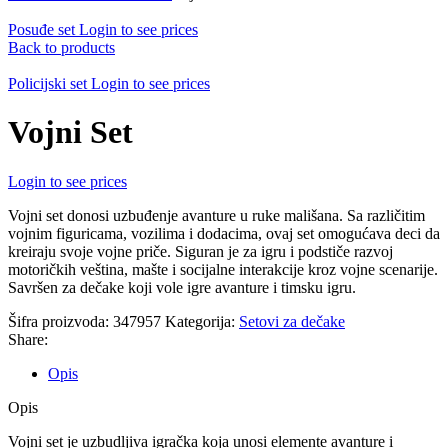
Posuđe set
Login to see prices
Back to products
Policijski set
Login to see prices
Vojni Set
Login to see prices
Vojni set donosi uzbuđenje avanture u ruke mališana. Sa različitim
vojnim figuricama, vozilima i dodacima, ovaj set omogućava deci da
kreiraju svoje vojne priče. Siguran je za igru i podstiče razvoj
motoričkih veština, mašte i socijalne interakcije kroz vojne scenarije.
Savršen za dečake koji vole igre avanture i timsku igru.
Šifra proizvoda:
347957
Kategorija:
Setovi za dečake
Share:
Opis
Opis
Vojni set je uzbudljiva igračka koja unosi elemente avanture i