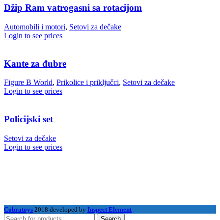
Džip Ram vatrogasni sa rotacijom
Automobili i motori
,
Setovi za dečake
Login to see prices
Kante za đubre
Figure B World
,
Prikolice i priključci
,
Setovi za dečake
Login to see prices
Policijski set
Setovi za dečake
Login to see prices
Cobratoys
2018 developed by
Inspect Element
Search