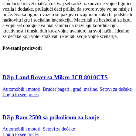
simulacije u svet mališana. Ovaj set sadrži raznovrsne vojne figurice,
vozila i dodatke, pružajući deci priliku da stvore svoje vojne misije i
priče. Svaka figura i vozilo su pažljivo dizajnirani kako bi podsticali
maštovitu igru i socijalnu interakciju. Materijali su bezbedni za igru,
a vojni set omogućava mališanima da razvijaju koordinaciju,
kreativnost i timski duh kroz vojne avanture na svoj način. Idealno
za dečake koji vole istraživati i kreirati svoje vojne scenarije.
Povezani proizvodi
Džip Land Rover sa Mikro JCB 8010CTS
Automobili i motori
,
Bruder bageri i građ. mašine
,
Setovi za dečake
Login to see prices
Džip Ram 2500 sa prikolicom za konje
Automobili i motori
,
Setovi za dečake
Login to see prices