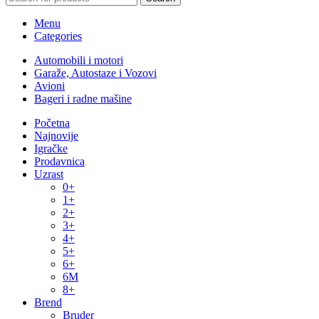
Menu
Categories
Automobili i motori
Garaže, Autostaze i Vozovi
Avioni
Bageri i radne mašine
Početna
Najnovije
Igračke
Prodavnica
Uzrast
0+
1+
2+
3+
4+
5+
6+
6M
8+
Brend
Bruder