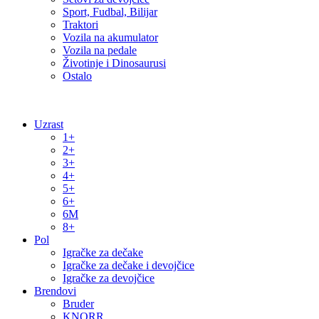
Sport, Fudbal, Bilijar
Traktori
Vozila na akumulator
Vozila na pedale
Životinje i Dinosaurusi
Ostalo
Uzrast
1+
2+
3+
4+
5+
6+
6M
8+
Pol
Igračke za dečake
Igračke za dečake i devojčice
Igračke za devojčice
Brendovi
Bruder
KNORR