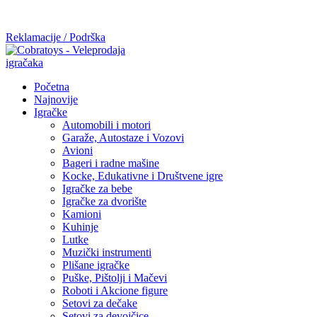
Mi radimo srdačno, stvaramo poverenje i negujemo dugoročnu
saradnju kod naših saradnika u želji da trajemo dugo...
Reklamacije / Podrška
Početna
Najnovije
Igračke
Automobili i motori
Garaže, Autostaze i Vozovi
Avioni
Bageri i radne mašine
Kocke, Edukativne i Društvene igre
Igračke za bebe
Igračke za dvorište
Kamioni
Kuhinje
Lutke
Muzički instrumenti
Plišane igračke
Puške, Pištolji i Mačevi
Roboti i Akcione figure
Setovi za dečake
Setovi za devojčice