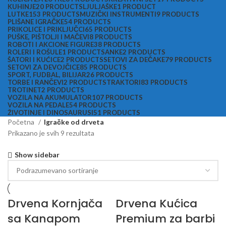
KUHINJE
20 PRODUCTS
LJULJAŠKE
1 PRODUCT
LUTKE
153 PRODUCTS
MUZIČKI INSTRUMENTI
9 PRODUCTS
PLIŠANE IGRAČKE
54 PRODUCTS
PRIKOLICE I PRIKLJUČCI
65 PRODUCTS
PUŠKE, PIŠTOLJI I MAČEVI
8 PRODUCTS
ROBOTI I AKCIONE FIGURE
38 PRODUCTS
ROLERI I ROŠULE
1 PRODUCT
SANKE
2 PRODUCTS
ŠATORI I KUĆICE
2 PRODUCTS
SETOVI ZA DEČAKE
79 PRODUCTS
SETOVI ZA DEVOJČICE
85 PRODUCTS
SPORT, FUDBAL, BILIJAR
26 PRODUCTS
TORBE I RANČEVI
2 PRODUCTS
TRAKTORI
83 PRODUCTS
TROTINET
2 PRODUCTS
VOZILA NA AKUMULATOR
107 PRODUCTS
VOZILA NA PEDALE
54 PRODUCTS
ŽIVOTINJE I DINOSAURUSI
51 PRODUCTS
Početna
Igračke od drveta
Prikazano je svih 9 rezultata
Show sidebar
Drvena Kornjača
Drvena Kućica
sa Kanapom
Premium za barbi