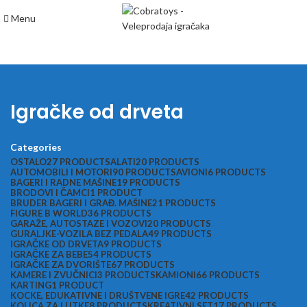
Menu
Igračke od drveta
Categories
OSTALO
27 PRODUCTS
ALATI
20 PRODUCTS
AUTOMOBILI I MOTORI
90 PRODUCTS
AVIONI
6 PRODUCTS
BAGERI I RADNE MAŠINE
19 PRODUCTS
BRODOVI I ČAMCI
1 PRODUCT
BRUDER BAGERI I GRAĐ. MAŠINE
21 PRODUCTS
FIGURE B WORLD
36 PRODUCTS
GARAŽE, AUTOSTAZE I VOZOVI
20 PRODUCTS
GURALJKE-VOZILA BEZ PEDALA
49 PRODUCTS
IGRAČKE OD DRVETA
9 PRODUCTS
IGRAČKE ZA BEBE
54 PRODUCTS
IGRAČKE ZA DVORIŠTE
67 PRODUCTS
KAMERE I ZVUČNICI
3 PRODUCTS
KAMIONI
66 PRODUCTS
KARTING
1 PRODUCT
KOCKE, EDUKATIVNE I DRUŠTVENE IGRE
42 PRODUCTS
KOLICA ZA LUTKE
8 PRODUCTS
KREATIVNI SET
17 PRODUCTS