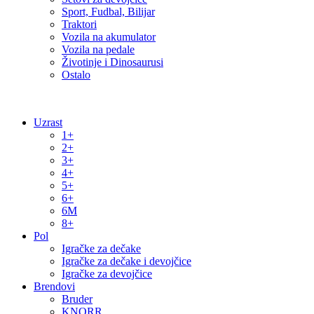
Sport, Fudbal, Bilijar
Traktori
Vozila na akumulator
Vozila na pedale
Životinje i Dinosaurusi
Ostalo
Uzrast
1+
2+
3+
4+
5+
6+
6M
8+
Pol
Igračke za dečake
Igračke za dečake i devojčice
Igračke za devojčice
Brendovi
Bruder
KNORR