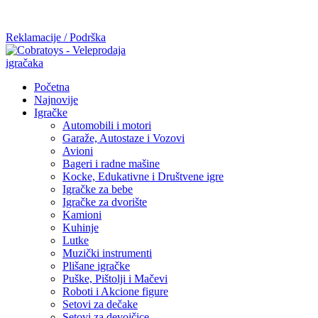
Mi radimo srdačno, stvaramo poverenje i negujemo dugoročnu
saradnju kod naših saradnika u želji da trajemo dugo...
Reklamacije / Podrška
Početna
Najnovije
Igračke
Automobili i motori
Garaže, Autostaze i Vozovi
Avioni
Bageri i radne mašine
Kocke, Edukativne i Društvene igre
Igračke za bebe
Igračke za dvorište
Kamioni
Kuhinje
Lutke
Muzički instrumenti
Plišane igračke
Puške, Pištolji i Mačevi
Roboti i Akcione figure
Setovi za dečake
Setovi za devojčice