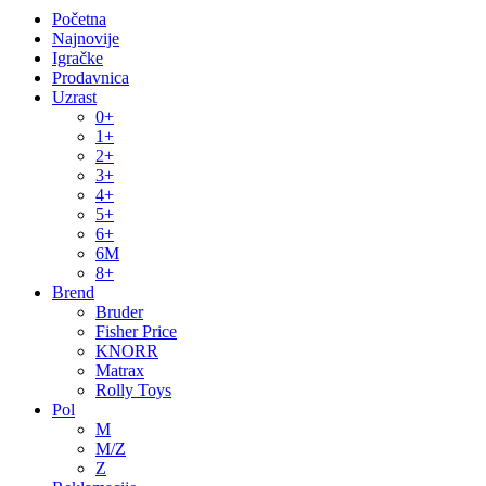
Početna
Najnovije
Igračke
Prodavnica
Uzrast
0+
1+
2+
3+
4+
5+
6+
6M
8+
Brend
Bruder
Fisher Price
KNORR
Matrax
Rolly Toys
Pol
M
M/Z
Z