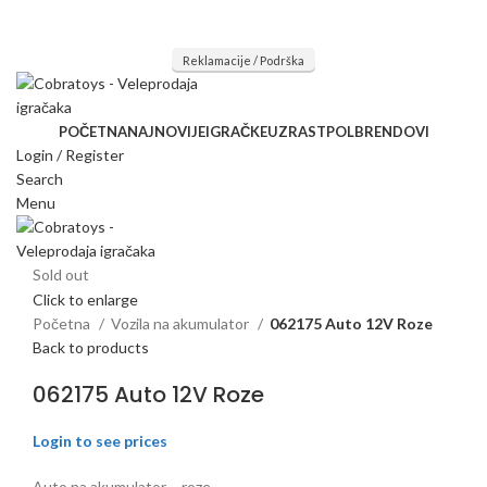
Mi radimo srdačno, stvaramo poverenje i negujemo dugoročnu
saradnju kod naših saradnika u želji da trajemo dugo...
Reklamacije / Podrška
POČETNA
NAJNOVIJE
IGRAČKE
UZRAST
POL
BRENDOVI
Login / Register
Search
Menu
Sold out
Click to enlarge
Početna
Vozila na akumulator
062175 Auto 12V Roze
Back to products
062175 Auto 12V Roze
Login to see prices
Auto na akumulator – roze