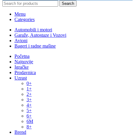
Search
Menu
Categories
Automobili i motori
Garaže, Autostaze i Vozovi
Avioni
Bageri i radne mašine
Početna
Najnovije
Igračke
Prodavnica
Uzrast
0+
1+
2+
3+
4+
5+
6+
6M
8+
Brend