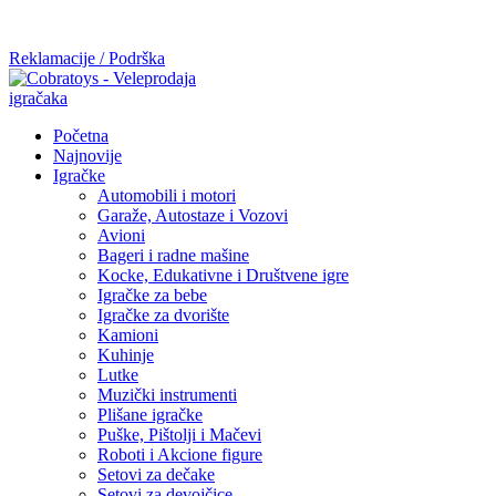
Mi radimo srdačno, stvaramo poverenje i negujemo dugoročnu
saradnju kod naših saradnika u želji da trajemo dugo...
Reklamacije / Podrška
Početna
Najnovije
Igračke
Automobili i motori
Garaže, Autostaze i Vozovi
Avioni
Bageri i radne mašine
Kocke, Edukativne i Društvene igre
Igračke za bebe
Igračke za dvorište
Kamioni
Kuhinje
Lutke
Muzički instrumenti
Plišane igračke
Puške, Pištolji i Mačevi
Roboti i Akcione figure
Setovi za dečake
Setovi za devojčice