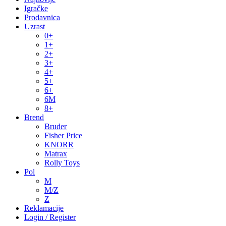
Igračke
Prodavnica
Uzrast
0+
1+
2+
3+
4+
5+
6+
6M
8+
Brend
Bruder
Fisher Price
KNORR
Matrax
Rolly Toys
Pol
M
M/Z
Z
Reklamacije
Login / Register