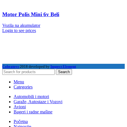
Motor Polis Mini 6v Beli
Vozila na akumulator
Login to see prices
Cobratoys
2018 developed by
Inspect Element
Search
Menu
Categories
Automobili i motori
Garaže, Autostaze i Vozovi
Avioni
Bageri i radne mašine
Početna
Najnovije