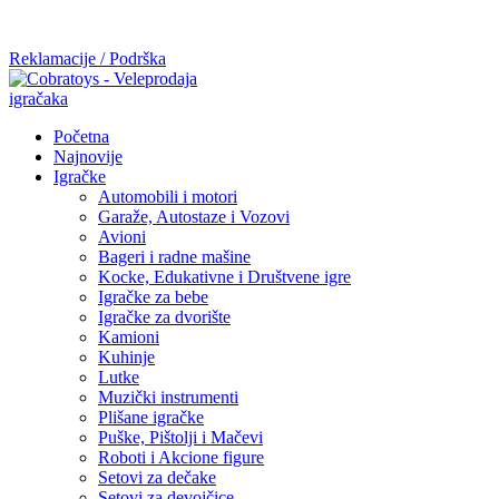
Mi radimo srdačno, stvaramo poverenje i negujemo dugoročnu
saradnju kod naših saradnika u želji da trajemo dugo...
Reklamacije / Podrška
Početna
Najnovije
Igračke
Automobili i motori
Garaže, Autostaze i Vozovi
Avioni
Bageri i radne mašine
Kocke, Edukativne i Društvene igre
Igračke za bebe
Igračke za dvorište
Kamioni
Kuhinje
Lutke
Muzički instrumenti
Plišane igračke
Puške, Pištolji i Mačevi
Roboti i Akcione figure
Setovi za dečake
Setovi za devojčice