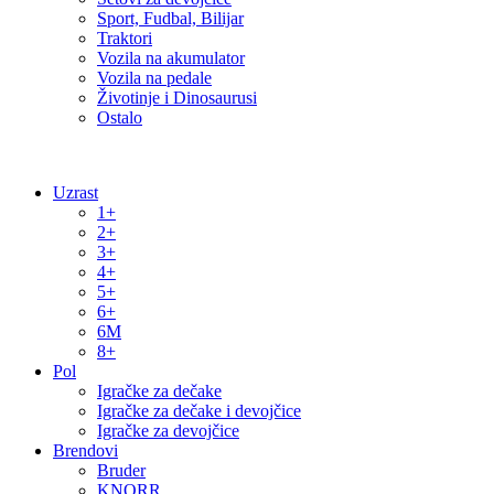
Sport, Fudbal, Bilijar
Traktori
Vozila na akumulator
Vozila na pedale
Životinje i Dinosaurusi
Ostalo
Uzrast
1+
2+
3+
4+
5+
6+
6M
8+
Pol
Igračke za dečake
Igračke za dečake i devojčice
Igračke za devojčice
Brendovi
Bruder
KNORR