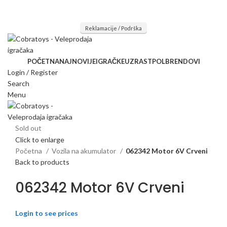
Mi radimo srdačno, stvaramo poverenje i negujemo dugoročnu
saradnju kod naših saradnika u želji da trajemo dugo...
Reklamacije / Podrška
POČETNA
NAJNOVIJE
IGRAČKE
UZRAST
POL
BRENDOVI
Login / Register
Search
Menu
Sold out
Click to enlarge
Početna
Vozila na akumulator
062342 Motor 6V Crveni
Back to products
062342 Motor 6V Crveni
Login to see prices