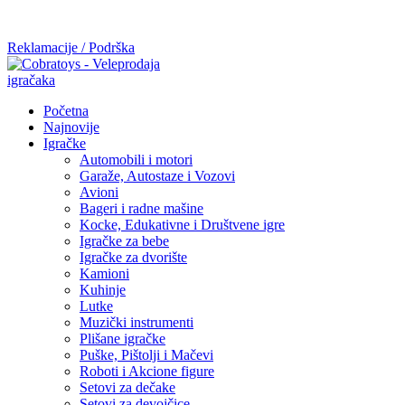
Mi radimo srdačno, stvaramo poverenje i negujemo dugoročnu
saradnju kod naših saradnika u želji da trajemo dugo...
Reklamacije / Podrška
Početna
Najnovije
Igračke
Automobili i motori
Garaže, Autostaze i Vozovi
Avioni
Bageri i radne mašine
Kocke, Edukativne i Društvene igre
Igračke za bebe
Igračke za dvorište
Kamioni
Kuhinje
Lutke
Muzički instrumenti
Plišane igračke
Puške, Pištolji i Mačevi
Roboti i Akcione figure
Setovi za dečake
Setovi za devojčice