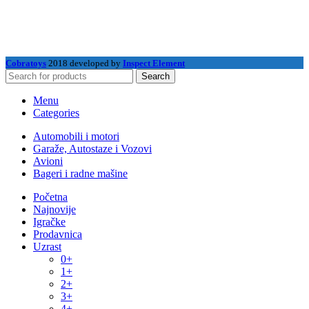
Cobratoys
2018 developed by
Inspect Element
Search
Menu
Categories
Automobili i motori
Garaže, Autostaze i Vozovi
Avioni
Bageri i radne mašine
Početna
Najnovije
Igračke
Prodavnica
Uzrast
0+
1+
2+
3+
4+