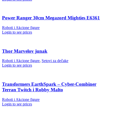
Power Ranger 30cm Megazord Mighties E6361
Roboti i Akcione figure
Login to see prices
Thor Marvelov junak
Roboti i Akcione figure
,
Setovi za dečake
Login to see prices
Transformers EarthSpark – Cyber-Combiner
Terran Twitch i Robby Malto
Roboti i Akcione figure
Login to see prices