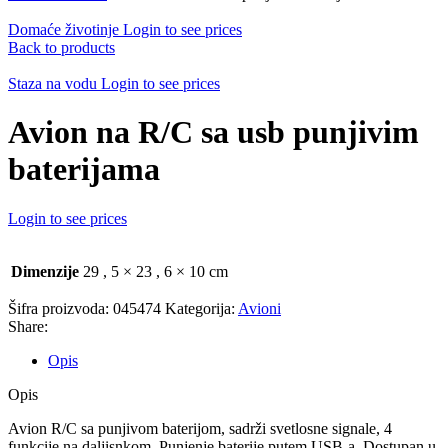
Domaće životinje
Login to see prices
Back to products
Staza na vodu
Login to see prices
Avion na R/C sa usb punjivim
baterijama
Login to see prices
Dimenzije
29
,
5 × 23
,
6 × 10 cm
Šifra proizvoda:
045474
Kategorija:
Avioni
Share:
Opis
Opis
Avion R/C sa punjivom baterijom, sadrži svetlosne signale, 4
funkcije na daljisnkom. Punjenje baterije putem USB-a. Dostupan u