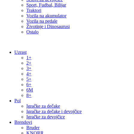
Sport, Fudbal, Bilijar
Traktori
Vozila na akumulator
Vozila na pedale
Životinje i Dinosaurusi
Ostalo
Uzrast
1+
2+
3+
4+
5+
6+
6M
8+
Pol
Igračke za dečake
Igračke za dečake i devojčice
Igračke za devojčice
Brendovi
Bruder
KNORR