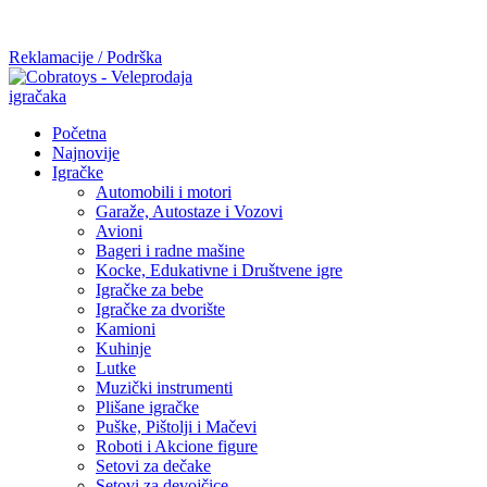
Mi radimo srdačno, stvaramo poverenje i negujemo dugoročnu
saradnju kod naših saradnika u želji da trajemo dugo...
Reklamacije / Podrška
Početna
Najnovije
Igračke
Automobili i motori
Garaže, Autostaze i Vozovi
Avioni
Bageri i radne mašine
Kocke, Edukativne i Društvene igre
Igračke za bebe
Igračke za dvorište
Kamioni
Kuhinje
Lutke
Muzički instrumenti
Plišane igračke
Puške, Pištolji i Mačevi
Roboti i Akcione figure
Setovi za dečake
Setovi za devojčice