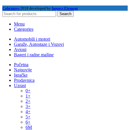
Cobratoys
2018 developed by
Inspect Element
Search
Menu
Categories
Automobili i motori
Garaže, Autostaze i Vozovi
Avioni
Bageri i radne mašine
Početna
Najnovije
Igračke
Prodavnica
Uzrast
0+
1+
2+
3+
4+
5+
6+
6M