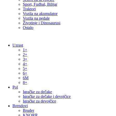
Sport, Fudbal, Bilijar
Traktori
Vozila na akumulator
Vozila na pedale
Životinje i Dinosaurusi
Ostalo
Uzrast
1+
2+
3+
4+
5+
6+
6M
8+
Pol
Igračke za dečake
Igračke za dečake i devojčice
Igračke za devojčice
Brendovi
Bruder
KNORR