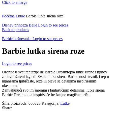
Click to enlarge
Početna
Lutke
Barbie lutka sirena roze
Disney princeza Belle
Login to see prices
Back to products
Barbie baštovanka
Login to see prices
Barbie lutka sirena roze
Login to see prices
Uronite u svet fantazije uz Barbie Dreamtopia lutke sirene i njihov
zabavni šareni izgled! Svaka lutka sirena Barbie nosi steznik i rep u
nijansama ljubičaste, roze ili plave sa detaljima inspirisanim
okeanom.
Zahvaljujući svojim šarenim i fantastičnim detaljima, lutke sirena
Barbie Dreamtopia inspirisaće beskrajne magične priče.
Šifra proizvoda:
056323
Kategorija:
Lutke
Share: