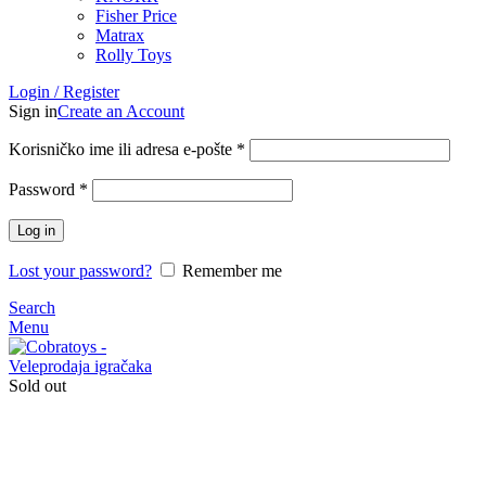
Fisher Price
Matrax
Rolly Toys
Login / Register
Sign in
Create an Account
Korisničko ime ili adresa e-pošte
*
Password
*
Log in
Lost your password?
Remember me
Search
Menu
Sold out