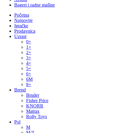
Bageri i radne mašine
Početna
Najnovije
Igračke
Prodavnica
Uzrast
0+
1+
2+
3+
4+
5+
6+
6M
8+
Brend
Bruder
Fisher Price
KNORR
Matrax
Rolly Toys
Pol
M
M/Z