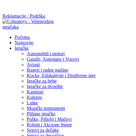
Mi radimo srdačno, stvaramo poverenje i negujemo dugoročnu
saradnju kod naših saradnika u želji da trajemo dugo...
Reklamacije / Podrška
Početna
Najnovije
Igračke
Automobili i motori
Garaže, Autostaze i Vozovi
Avioni
Bageri i radne mašine
Kocke, Edukativne i Društvene igre
Igračke za bebe
Igračke za dvorište
Kamioni
Kuhinje
Lutke
Muzički instrumenti
Plišane igračke
Puške, Pištolji i Mačevi
Roboti i Akcione figure
Setovi za dečake
Setovi za devojčice