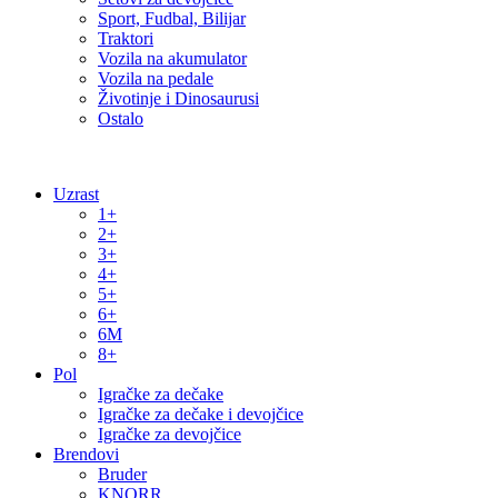
Sport, Fudbal, Bilijar
Traktori
Vozila na akumulator
Vozila na pedale
Životinje i Dinosaurusi
Ostalo
Uzrast
1+
2+
3+
4+
5+
6+
6M
8+
Pol
Igračke za dečake
Igračke za dečake i devojčice
Igračke za devojčice
Brendovi
Bruder
KNORR