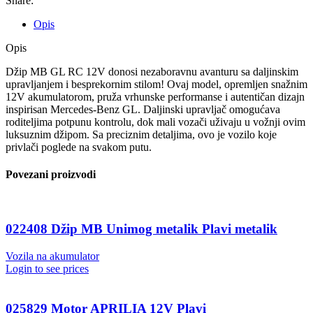
Share:
Opis
Opis
Džip MB GL RC 12V donosi nezaboravnu avanturu sa daljinskim
upravljanjem i besprekornim stilom! Ovaj model, opremljen snažnim
12V akumulatorom, pruža vrhunske performanse i autentičan dizajn
inspirisan Mercedes-Benz GL. Daljinski upravljač omogućava
roditeljima potpunu kontrolu, dok mali vozači uživaju u vožnji ovim
luksuznim džipom. Sa preciznim detaljima, ovo je vozilo koje
privlači poglede na svakom putu.
Povezani proizvodi
022408 Džip MB Unimog metalik Plavi metalik
Vozila na akumulator
Login to see prices
025829 Motor APRILIA 12V Plavi