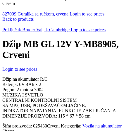
Crveni
827009 Guraljka sa ručkom, crvena
Login to see prices
Back to products
Priključak Bruder Valjak Cambridge
Login to see prices
Džip MB GL 12V Y-MB8905,
Crveni
Login to see prices
Džip na akumulator R/C
Baterija: 6V-4Ah x 2
Pogon: 2 motora 390#
MUZIKA I SVETLO
CENTRALNI KONTROLNI SISTEM
SA MP3, USB, PODEŠAVAČEM JAČINE,
INDIKATOR NAPAJANJA, FUNKCIJE ZAKLJUČANJA
DIMENZIJE PROIZVODA: 115 * 67 * 58 cm
Šifra proizvoda:
025430Crveni
Kategorija:
Vozila na akumulator