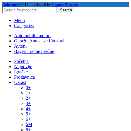
Cobratoys
2018 developed by
Inspect Element
Search
Menu
Categories
Automobili i motori
Garaže, Autostaze i Vozovi
Avioni
Bageri i radne mašine
Početna
Najnovije
Igračke
Prodavnica
Uzrast
0+
1+
2+
3+
4+
5+
6+
6M
8+