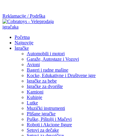
Mi radimo srdačno, stvaramo poverenje i negujemo dugoročnu
saradnju kod naših saradnika u želji da trajemo dugo...
Reklamacije / Podrška
Početna
Najnovije
Igračke
Automobili i motori
Garaže, Autostaze i Vozovi
Avioni
Bageri i radne mašine
Kocke, Edukativne i Društvene igre
Igračke za bebe
Igračke za dvorište
Kamioni
Kuhinje
Lutke
Muzički instrumenti
Plišane igračke
Puške, Pištolji i Mačevi
Roboti i Akcione figure
Setovi za dečake
Setovi za devojčice