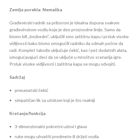
Zemlja porekla: Nemačka
Građevinski radnik sa priborom je idealna dopuna svakom
građevinskom vozilu koje je deo proizvodne linije. Samo da
bismo bili „bezbedni“, uključili smo zaštitnu kapu i prsluk visoke
vidljivosti kako bismo omogućili radniku da odmah počne da
radi. Komplet takođe uključuje čekić, kao i pet dodatnih alata,
omogućavajući deci da se uključe u mnoštvo scenarija igre.
Prsluk visoke vidljivosti i zaštitna kapa se mogu odvojiti.
Sadržaj
pneumatski čekić
simpatičan lik sa utiskom koji je što realniji
Kretanje/funkcija
3-dimenzionalni pokretni udovi i glava
ruke mogu uhvatiti predmete ili držati vozila