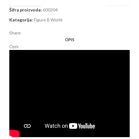
Šifra proizvoda:
600204
Kategorija:
Figure B World
Share:
OPIS
Opis