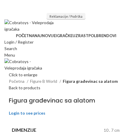
Mi radimo srdačno, stvaramo poverenje i negujemo dugoročnu
saradnju kod naših saradnika u želji da trajemo dugo...
Reklamacije / Podrška
POČETNA
NAJNOVIJE
IGRAČKE
UZRAST
POL
BRENDOVI
Login / Register
Search
Menu
Click to enlarge
Početna
Figure B World
Figura građevinac sa alatom
Back to products
Figura građevinac sa alatom
Login to see prices
DIMENZIJE
10
,
7 cm