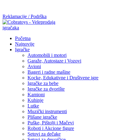
Mi radimo srdačno, stvaramo poverenje i negujemo dugoročnu
saradnju kod naših saradnika u želji da trajemo dugo...
Reklamacije / Podrška
Početna
Najnovije
Igračke
Automobili i motori
Garaže, Autostaze i Vozovi
Avioni
Bageri i radne mašine
Kocke, Edukativne i Društvene igre
Igračke za bebe
Igračke za dvorište
Kamioni
Kuhinje
Lutke
Muzički instrumenti
Plišane igračke
Puške, Pištolji i Mačevi
Roboti i Akcione figure
Setovi za dečake
Setovi za devojčice