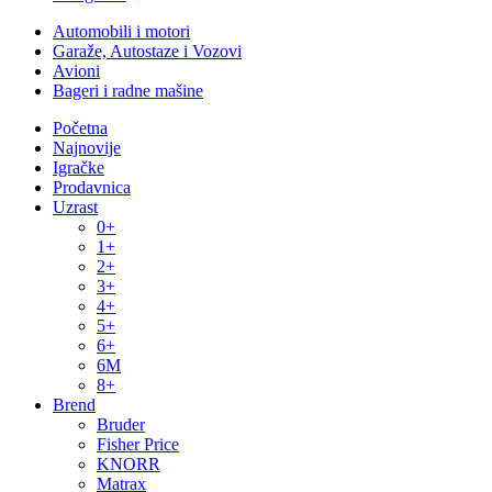
Automobili i motori
Garaže, Autostaze i Vozovi
Avioni
Bageri i radne mašine
Početna
Najnovije
Igračke
Prodavnica
Uzrast
0+
1+
2+
3+
4+
5+
6+
6M
8+
Brend
Bruder
Fisher Price
KNORR
Matrax