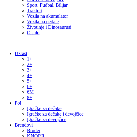
Sport, Fudbal, Bilijar
Traktori
Vozila na akumulator
Vozila na pedale
Životinje i Dinosaurusi
Ostalo
Uzrast
1+
2+
3+
4+
5+
6+
6M
8+
Pol
Igračke za dečake
Igračke za dečake i devojčice
Igračke za devojčice
Brendovi
Bruder
KNORR