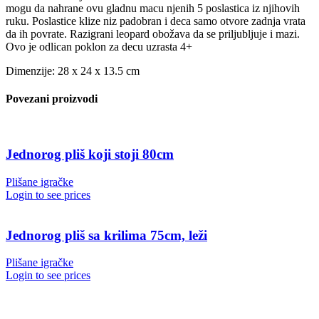
mogu da nahrane ovu gladnu macu njenih 5 poslastica iz njihovih
ruku. Poslastice klize niz padobran i deca samo otvore zadnja vrata
da ih povrate. Razigrani leopard obožava da se priljubljuje i mazi.
Ovo je odlican poklon za decu uzrasta 4+
Dimenzije: 28 x 24 x 13.5 cm
Povezani proizvodi
Jednorog pliš koji stoji 80cm
Plišane igračke
Login to see prices
Jednorog pliš sa krilima 75cm, leži
Plišane igračke
Login to see prices