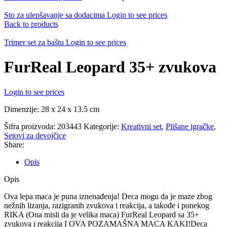
Sto za ulepšavanje sa dodacima
Login to see prices
Back to products
Trimer set za baštu
Login to see prices
FurReal Leopard 35+ zvukova
Login to see prices
Dimenzije: 28 x 24 x 13.5 cm
Šifra proizvoda:
203443
Kategorije:
Kreativni set
,
Plišane igračke
,
Setovi za devojčice
Share:
Opis
Opis
Ova lepa maca je puna iznenađenja! Deca mogu da je maze zbog
nežnih lizanja, razigranih zvukova i reakcija, a takođe i ponekog
RIKA (Ona misli da je velika maca) FurReal Leopard sa 35+
zvukova i reakcija I OVA POZAMAŠNA MACA KAKI!Deca