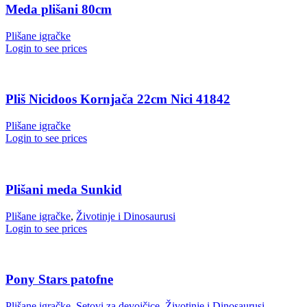
Meda plišani 80cm
Plišane igračke
Login to see prices
Pliš Nicidoos Kornjača 22cm Nici 41842
Plišane igračke
Login to see prices
Plišani meda Sunkid
Plišane igračke
,
Životinje i Dinosaurusi
Login to see prices
Pony Stars patofne
Plišane igračke
,
Setovi za devojčice
,
Životinje i Dinosaurusi