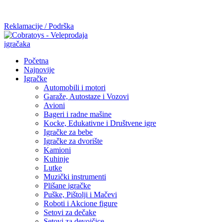
Mi radimo srdačno, stvaramo poverenje i negujemo dugoročnu
saradnju kod naših saradnika u želji da trajemo dugo...
Reklamacije / Podrška
Početna
Najnovije
Igračke
Automobili i motori
Garaže, Autostaze i Vozovi
Avioni
Bageri i radne mašine
Kocke, Edukativne i Društvene igre
Igračke za bebe
Igračke za dvorište
Kamioni
Kuhinje
Lutke
Muzički instrumenti
Plišane igračke
Puške, Pištolji i Mačevi
Roboti i Akcione figure
Setovi za dečake
Setovi za devojčice