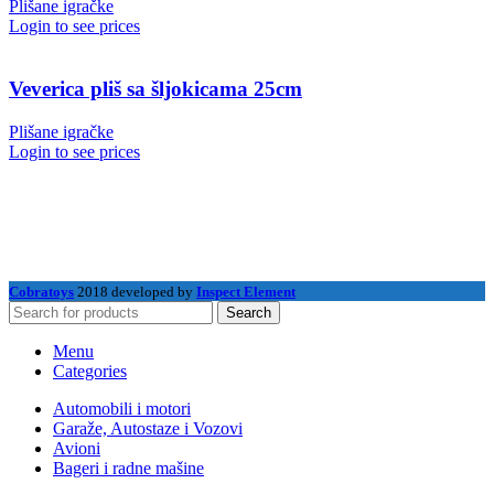
Plišane igračke
Login to see prices
Veverica pliš sa šljokicama 25cm
Plišane igračke
Login to see prices
Cobratoys
2018 developed by
Inspect Element
Search
Menu
Categories
Automobili i motori
Garaže, Autostaze i Vozovi
Avioni
Bageri i radne mašine