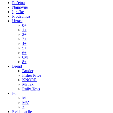
Početna
Najnovije
Igračke
Prodavnica
Uzrast
0+
1+
2+
3+
4+
5+
6+
6M
8+
Brend
Bruder
Fisher Price
KNORR
Matrax
Rolly Toys
Pol
M
M/Z
Z
Reklamacije