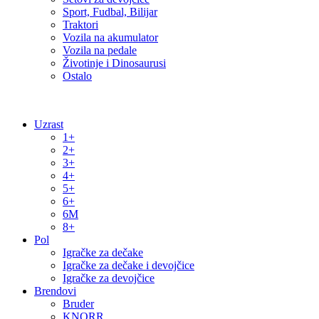
Sport, Fudbal, Bilijar
Traktori
Vozila na akumulator
Vozila na pedale
Životinje i Dinosaurusi
Ostalo
Uzrast
1+
2+
3+
4+
5+
6+
6M
8+
Pol
Igračke za dečake
Igračke za dečake i devojčice
Igračke za devojčice
Brendovi
Bruder
KNORR