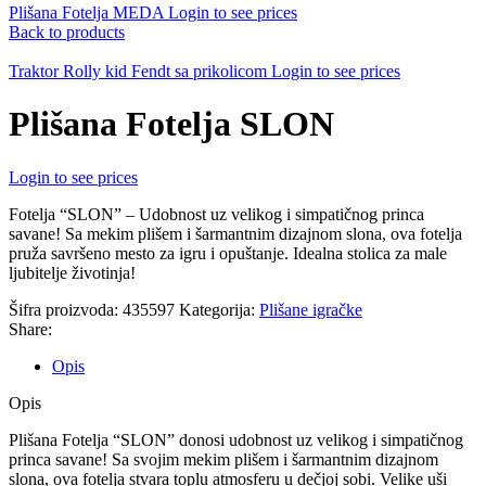
Plišana Fotelja MEDA
Login to see prices
Back to products
Traktor Rolly kid Fendt sa prikolicom
Login to see prices
Plišana Fotelja SLON
Login to see prices
Fotelja “SLON” – Udobnost uz velikog i simpatičnog princa
savane! Sa mekim plišem i šarmantnim dizajnom slona, ova fotelja
pruža savršeno mesto za igru i opuštanje. Idealna stolica za male
ljubitelje životinja!
Šifra proizvoda:
435597
Kategorija:
Plišane igračke
Share:
Opis
Opis
Plišana Fotelja “SLON” donosi udobnost uz velikog i simpatičnog
princa savane! Sa svojim mekim plišem i šarmantnim dizajnom
slona, ova fotelja stvara toplu atmosferu u dečjoj sobi. Velike uši