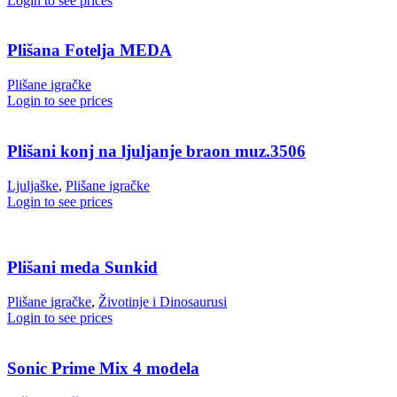
Login to see prices
Plišana Fotelja MEDA
Plišane igračke
Login to see prices
Plišani konj na ljuljanje braon muz.3506
Ljuljaške
,
Plišane igračke
Login to see prices
Plišani meda Sunkid
Plišane igračke
,
Životinje i Dinosaurusi
Login to see prices
Sonic Prime Mix 4 modela