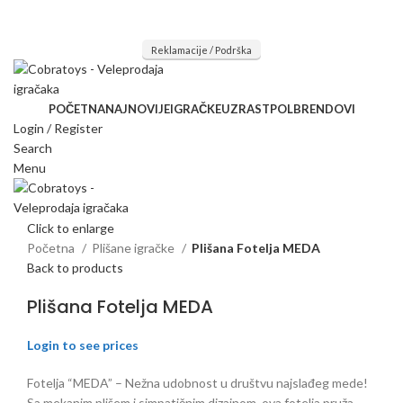
Mi radimo srdačno, stvaramo poverenje i negujemo dugoročnu
saradnju kod naših saradnika u želji da trajemo dugo...
Reklamacije / Podrška
POČETNA
NAJNOVIJE
IGRAČKE
UZRAST
POL
BRENDOVI
Login / Register
Search
Menu
Click to enlarge
Početna
Plišane igračke
Plišana Fotelja MEDA
Back to products
Plišana Fotelja MEDA
Login to see prices
Fotelja “MEDA” – Nežna udobnost u društvu najslađeg mede!
Sa mekanim plišem i simpatičnim dizajnom, ova fotelja pruža