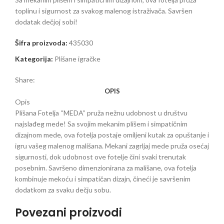
toplinu i sigurnost za svakog malenog istraživača. Savršen
dodatak dečjoj sobi!
Šifra proizvoda:
435030
Kategorija:
Plišane igračke
Share:
OPIS
Opis
Plišana Fotelja “MEDA” pruža nežnu udobnost u društvu
najslađeg mede! Sa svojim mekanim plišem i simpatičnim
dizajnom mede, ova fotelja postaje omiljeni kutak za opuštanje i
igru vašeg malenog mališana. Mekani zagrljaj mede pruža osećaj
sigurnosti, dok udobnost ove fotelje čini svaki trenutak
posebnim. Savršeno dimenzionirana za mališane, ova fotelja
kombinuje mekoću i simpatičan dizajn, čineći je savršenim
dodatkom za svaku dečju sobu.
Povezani proizvodi