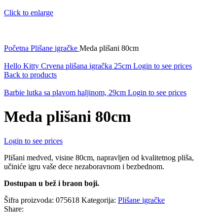
Click to enlarge
Početna
Plišane igračke
Meda plišani 80cm
Hello Kitty Crvena plišana igračka 25cm
Login to see prices
Back to products
Barbie lutka sa plavom haljinom, 29cm
Login to see prices
Meda plišani 80cm
Login to see prices
Plišani medved, visine 80cm, napravljen od kvalitetnog pliša,
učiniće igru vaše dece nezaboravnom i bezbednom.
Dostupan u bež i braon boji.
Šifra proizvoda:
075618
Kategorija:
Plišane igračke
Share: