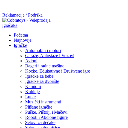
Mi radimo srdačno, stvaramo poverenje i negujemo dugoročnu
saradnju kod naših saradnika u želji da trajemo dugo...
Reklamacije / Podrška
Početna
Najnovije
Igračke
Automobili i motori
Garaže, Autostaze i Vozovi
Avioni
Bageri i radne mašine
Kocke, Edukativne i Društvene igre
Igračke za bebe
Igračke za dvorište
Kamioni
Kuhinje
Lutke
Muzički instrumenti
Plišane igračke
Puške, Pištolji i Mačevi
Roboti i Akcione figure
Setovi za dečake
Setovi za devojčice