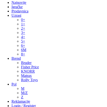
Najnovije
Igračke
Prodavnica
Uzrast
0+
1+
2+
3+
4+
5+
6+
6M
8+
Brend
Bruder
Fisher Price
KNORR
Matrax
Rolly Toys
Pol
M
M/Z
Z
Reklamacije
Login / Register