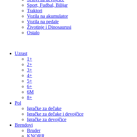
Sport, Fudbal, Bilijar
Traktori
Vozila na akumulator
Vozila na pedale
Životinje i Dinosaurusi
Ostalo
Uzrast
1+
2+
3+
4+
5+
6+
6M
8+
Pol
Igračke za dečake
Igračke za dečake i devojčice
Igračke za devojčice
Brendovi
Bruder
KNORR