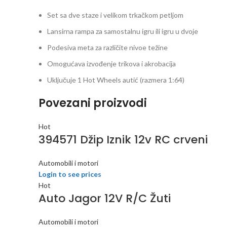
Set sa dve staze i velikom trkačkom petljom
Lansirna rampa za samostalnu igru ili igru u dvoje
Podesiva meta za različite nivoe težine
Omogućava izvođenje trikova i akrobacija
Uključuje 1 Hot Wheels autić (razmera 1:64)
Povezani proizvodi
Hot
394571 Džip Iznik 12v RC crveni
Automobili i motori
Login to see prices
Hot
Auto Jagor 12V R/C Žuti
Automobili i motori