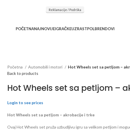
očnu saradnju kod naših saradnika u želji da trajemo dugo...
Reklamacije / Podrška
POČETNA
NAJNOVIJE
IGRAČKE
UZRAST
POL
BRENDOVI
Početna
Automobili i motori
Hot Wheels set sa petljom – akr
Back to products
Hot Wheels set sa petljom – ak
Login to see prices
Hot Wheels set sa petljom – akrobacije i trke
Ovaj Hot Wheels set pruža uzbudljivu igru sa velikom petljom i mogućno