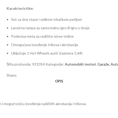
Karakteristike:
Set sa dve staze i velikom trkačkom petljom
Lansirna rampa za samostalnu igru ili igru u dvoje
Podesiva meta za različite nivoe težine
Omogućava izvođenje trikova i akrobacija
Uključuje 1 Hot Wheels autić (razmera 1:64)
Šifra proizvoda:
921014
Kategorije:
Automobili i motori
,
Garaže, Auto
Share:
OPIS
i mogućnošću izvođenja različitih akrobacija i trikova.