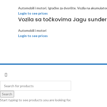
Automobili i motori
,
Igračke za dvorište
,
Vozila na akumulato
Login to see prices
Vozila sa točkovima Jagu sunđer
Automobili i motori
Login to see prices
Cobratoys
2018 developed by
Inspect Element
Search
Start typing to see products you are looking for.