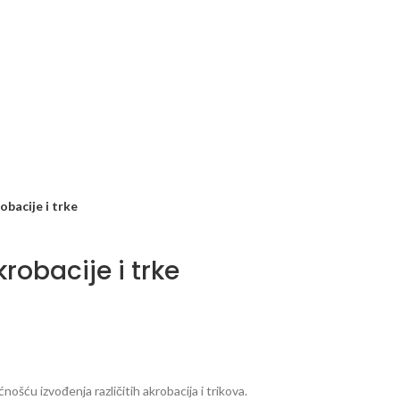
obacije i trke
robacije i trke
šću izvođenja različitih akrobacija i trikova.