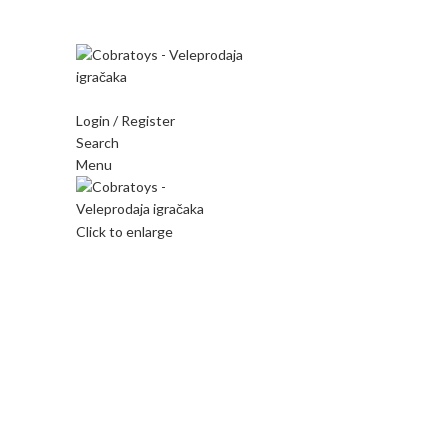
Mi radimo srdačno, stvaramo poverenje i negujemo dugor
Login / Register
Search
Menu
Click to enlarge