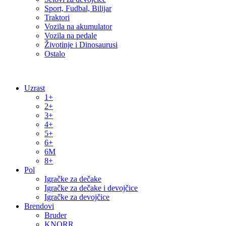
Sport, Fudbal, Bilijar
Traktori
Vozila na akumulator
Vozila na pedale
Životinje i Dinosaurusi
Ostalo
Uzrast
1+
2+
3+
4+
5+
6+
6M
8+
Pol
Igračke za dečake
Igračke za dečake i devojčice
Igračke za devojčice
Brendovi
Bruder
KNORR