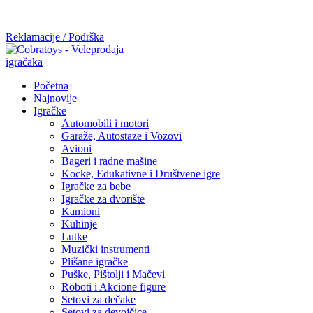
Mi radimo srdačno, stvaramo poverenje i negujemo dugoročnu
saradnju kod naših saradnika u želji da trajemo dugo...
Reklamacije / Podrška
Početna
Najnovije
Igračke
Automobili i motori
Garaže, Autostaze i Vozovi
Avioni
Bageri i radne mašine
Kocke, Edukativne i Društvene igre
Igračke za bebe
Igračke za dvorište
Kamioni
Kuhinje
Lutke
Muzički instrumenti
Plišane igračke
Puške, Pištolji i Mačevi
Roboti i Akcione figure
Setovi za dečake
Setovi za devojčice