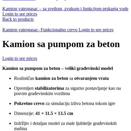
Kamion vatrogasac – sa svetlom, zvukom i funkcijom prskanja vode
Login to see prices
Back to products
Kamion vatrogasac- Funkcionalno crevo
Login to see prices
Kamion sa pumpom za beton
Login to see prices
Kamion sa pumpom za beton – veliki građevinski model
Realističan
kamion za beton
sa
otvaranjem vrata
Opremljen
stabilizatorima
za sigurno postavljanje kao na
pravim građevinskim vozilima
Pokretno crevo
za simulaciju izliva betona tokom igre
Dimenzije:
41 × 11.5 × 13.5 cm
Izdržljiv i detaljan model za male ljubitelje građevinskih
mašina