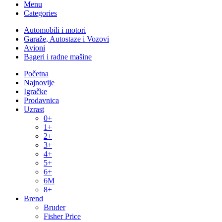
Menu
Categories
Automobili i motori
Garaže, Autostaze i Vozovi
Avioni
Bageri i radne mašine
Početna
Najnovije
Igračke
Prodavnica
Uzrast
0+
1+
2+
3+
4+
5+
6+
6M
8+
Brend
Bruder
Fisher Price