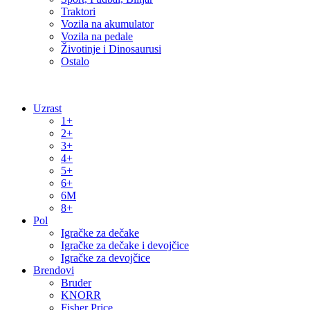
Traktori
Vozila na akumulator
Vozila na pedale
Životinje i Dinosaurusi
Ostalo
Uzrast
1+
2+
3+
4+
5+
6+
6M
8+
Pol
Igračke za dečake
Igračke za dečake i devojčice
Igračke za devojčice
Brendovi
Bruder
KNORR
Fisher Price