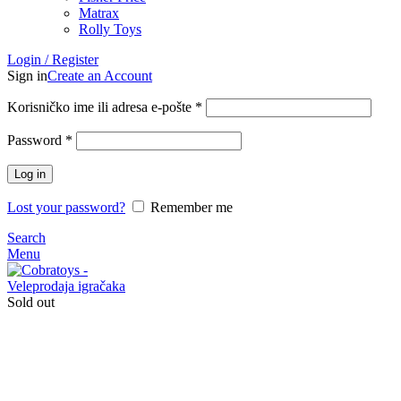
Matrax
Rolly Toys
Login / Register
Sign in
Create an Account
Korisničko ime ili adresa e-pošte
*
Password
*
Log in
Lost your password?
Remember me
Search
Menu
Sold out