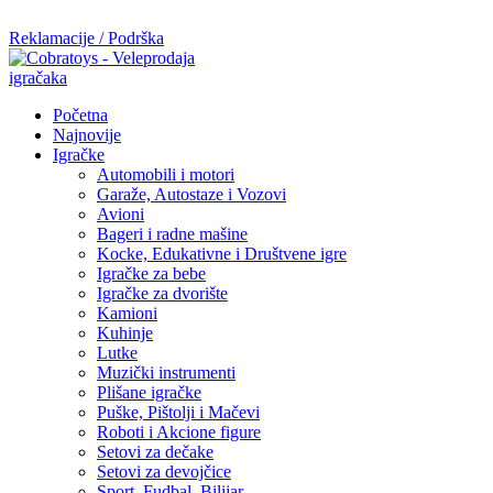
Mi radimo srdačno, stvaramo poverenje i negujemo dugoročnu sar
Reklamacije / Podrška
Početna
Najnovije
Igračke
Automobili i motori
Garaže, Autostaze i Vozovi
Avioni
Bageri i radne mašine
Kocke, Edukativne i Društvene igre
Igračke za bebe
Igračke za dvorište
Kamioni
Kuhinje
Lutke
Muzički instrumenti
Plišane igračke
Puške, Pištolji i Mačevi
Roboti i Akcione figure
Setovi za dečake
Setovi za devojčice
Sport, Fudbal, Bilijar