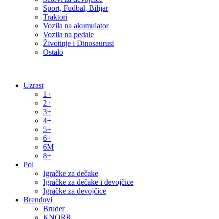
Sport, Fudbal, Bilijar
Traktori
Vozila na akumulator
Vozila na pedale
Životinje i Dinosaurusi
Ostalo
Uzrast
1+
2+
3+
4+
5+
6+
6M
8+
Pol
Igračke za dečake
Igračke za dečake i devojčice
Igračke za devojčice
Brendovi
Bruder
KNORR