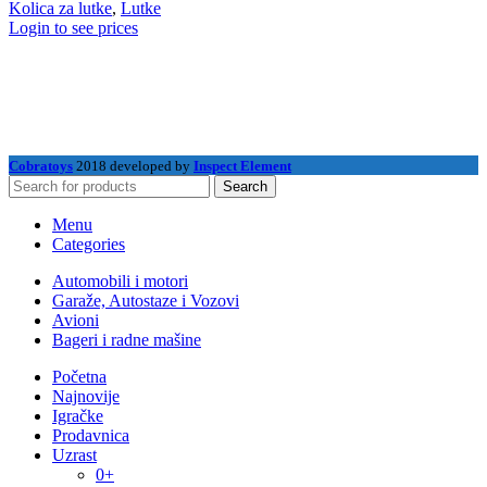
Kolica za lutke
,
Lutke
Login to see prices
Cobratoys
2018 developed by
Inspect Element
Search
Menu
Categories
Automobili i motori
Garaže, Autostaze i Vozovi
Avioni
Bageri i radne mašine
Početna
Najnovije
Igračke
Prodavnica
Uzrast
0+