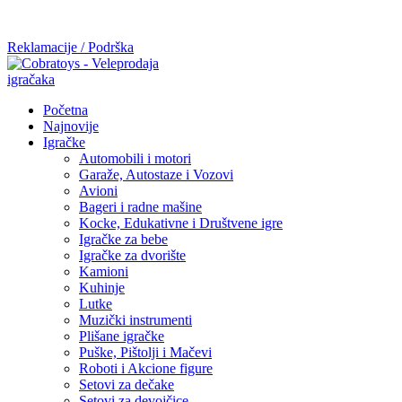
Mi radimo srdačno, stvaramo poverenje i negujemo dugoročnu
saradnju kod naših saradnika u želji da trajemo dugo...
Reklamacije / Podrška
Početna
Najnovije
Igračke
Automobili i motori
Garaže, Autostaze i Vozovi
Avioni
Bageri i radne mašine
Kocke, Edukativne i Društvene igre
Igračke za bebe
Igračke za dvorište
Kamioni
Kuhinje
Lutke
Muzički instrumenti
Plišane igračke
Puške, Pištolji i Mačevi
Roboti i Akcione figure
Setovi za dečake
Setovi za devojčice