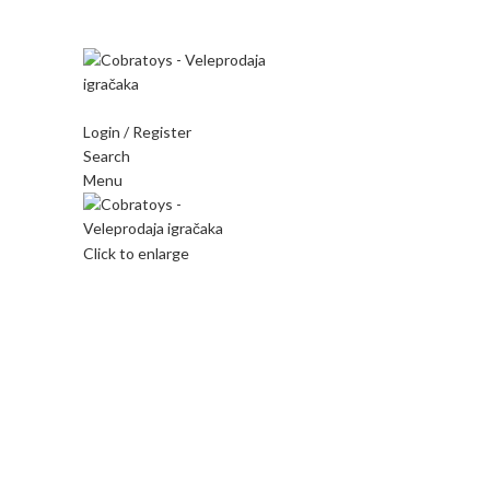
Mi radimo srdačno, stvaramo poverenje i negujemo dugor
Login / Register
Search
Menu
Click to enlarge