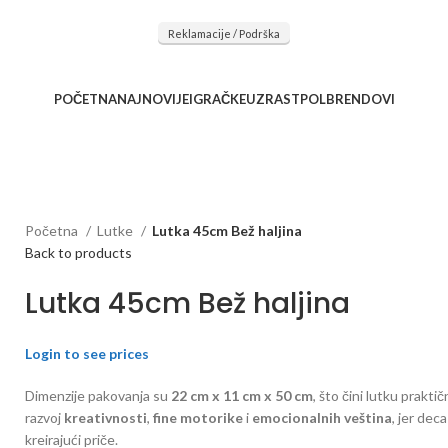
očnu saradnju kod naših saradnika u želji da trajemo dugo...
Reklamacije / Podrška
POČETNA
NAJNOVIJE
IGRAČKE
UZRAST
POL
BRENDOVI
Početna
Lutke
Lutka 45cm Bež haljina
Back to products
Lutka 45cm Bež haljina
Login to see prices
Dimenzije pakovanja su
22 cm x 11 cm x 50 cm
, što čini lutku prakt
razvoj
kreativnosti
,
fine motorike
i
emocionalnih veština
, jer dec
kreirajući priče.