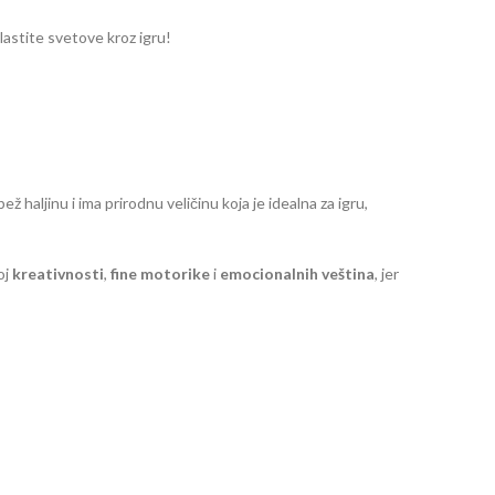
vlastite svetove kroz igru!
 haljinu i ima prirodnu veličinu koja je idealna za igru,
oj
kreativnosti
,
fine motorike
i
emocionalnih veština
, jer