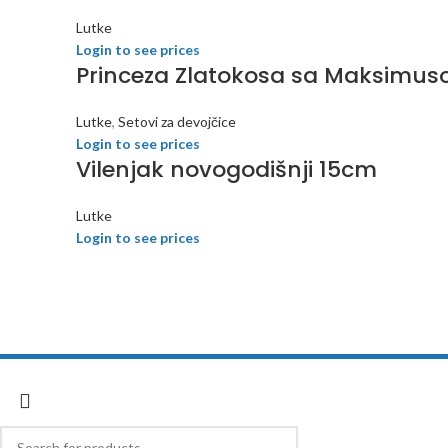
Lutke
Login to see prices
Princeza Zlatokosa sa Maksimu
Lutke
,
Setovi za devojčice
Login to see prices
Vilenjak novogodišnji 15cm
Lutke
Login to see prices
Cobratoys
2018 developed by
Inspect Element