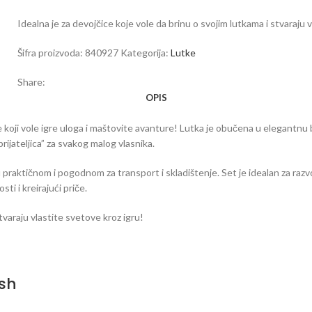
Idealna je za devojčice koje vole da brinu o svojim lutkama i stvaraju 
Šifra proizvoda:
840927
Kategorija:
Lutke
Share:
OPIS
koji vole igre uloga i maštovite avanture! Lutka je obučena u elegantnu bež
prijateljica” za svakog malog vlasnika.
ku praktičnom i pogodnom za transport i skladištenje. Set je idealan za razv
ti i kreirajući priče.
tvaraju vlastite svetove kroz igru!
ash