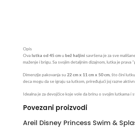
Opis
Ova
lutka od 45 cm
u
bež haljini
savršena je za sve mališane 
maženje i brigu. Sa svojim detaljnim dizajnom, lutka je prava “
Dimenzije pakovanja su
22 cm x 11 cm x 50 cm
, što čini lut
deca mogu da se igraju sa lutkom, priređujući joj razne aktivnos
Idealna je za devojčice koje vole da brinu o svojim lutkama i s
Povezani proizvodi
Areil Disney Princess Swim & Spl