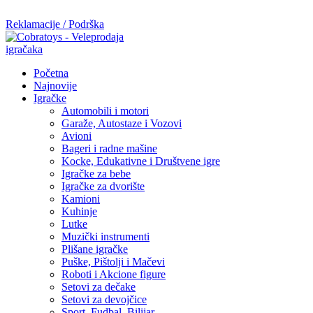
Mi radimo srdačno, stvaramo poverenje i negujemo dugoročnu sar
Reklamacije / Podrška
Početna
Najnovije
Igračke
Automobili i motori
Garaže, Autostaze i Vozovi
Avioni
Bageri i radne mašine
Kocke, Edukativne i Društvene igre
Igračke za bebe
Igračke za dvorište
Kamioni
Kuhinje
Lutke
Muzički instrumenti
Plišane igračke
Puške, Pištolji i Mačevi
Roboti i Akcione figure
Setovi za dečake
Setovi za devojčice
Sport, Fudbal, Bilijar