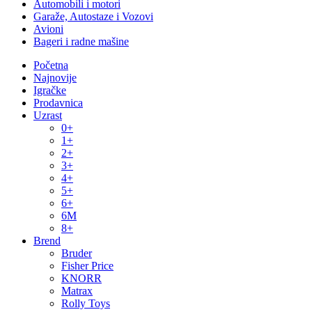
Automobili i motori
Garaže, Autostaze i Vozovi
Avioni
Bageri i radne mašine
Početna
Najnovije
Igračke
Prodavnica
Uzrast
0+
1+
2+
3+
4+
5+
6+
6M
8+
Brend
Bruder
Fisher Price
KNORR
Matrax
Rolly Toys