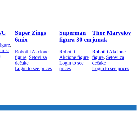
/C
Super Zings
Superman
Thor Marvelov
6mix
figura 30 cm
junak
igure
,
urusi
Roboti i Akcione
Roboti i
Roboti i Akcione
s
figure
,
Setovi za
Akcione figure
figure
,
Setovi za
dečake
Login to see
dečake
Login to see prices
prices
Login to see prices