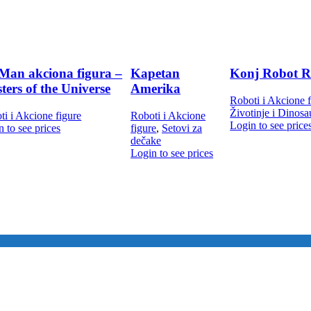
Man akciona figura –
Kapetan
Konj Robot R
ters of the Universe
Amerika
Roboti i Akcione f
Životinje i Dinosa
ti i Akcione figure
Roboti i Akcione
Login to see price
 to see prices
figure
,
Setovi za
dečake
Login to see prices