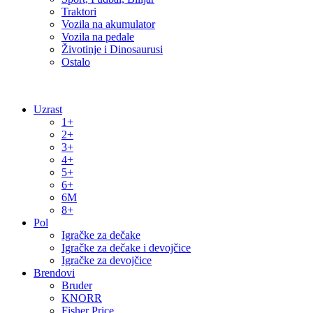
Traktori
Vozila na akumulator
Vozila na pedale
Životinje i Dinosaurusi
Ostalo
Uzrast
1+
2+
3+
4+
5+
6+
6M
8+
Pol
Igračke za dečake
Igračke za dečake i devojčice
Igračke za devojčice
Brendovi
Bruder
KNORR
Fisher Price