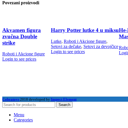
Povezani proizvodi
Akvamen figura
Harry Potter lutke 4 u miksu
He-
zvučna Double
Mas
Lutke
,
Roboti i Akcione figure
,
strike
Setovi za dečake
,
Setovi za devojčice
Robo
Login to see prices
Login
Roboti i Akcione figure
Login to see prices
Cobratoys
2018 developed by
Inspect Element
Search
Menu
Categories