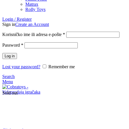
Matrax
Rolly Toys
Login / Register
Sign in
Create an Account
Korisničko ime ili adresa e-pošte
*
Password
*
Log in
Lost your password?
Remember me
Search
Menu
Sold out