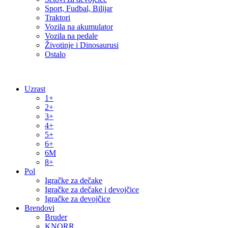
Sport, Fudbal, Bilijar
Traktori
Vozila na akumulator
Vozila na pedale
Životinje i Dinosaurusi
Ostalo
Uzrast
1+
2+
3+
4+
5+
6+
6M
8+
Pol
Igračke za dečake
Igračke za dečake i devojčice
Igračke za devojčice
Brendovi
Bruder
KNORR