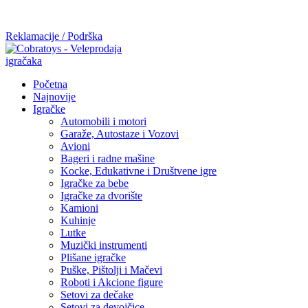
Mi radimo srdačno, stvaramo poverenje i negujemo dugoročnu
saradnju kod naših saradnika u želji da trajemo dugo...
Reklamacije / Podrška
Početna
Najnovije
Igračke
Automobili i motori
Garaže, Autostaze i Vozovi
Avioni
Bageri i radne mašine
Kocke, Edukativne i Društvene igre
Igračke za bebe
Igračke za dvorište
Kamioni
Kuhinje
Lutke
Muzički instrumenti
Plišane igračke
Puške, Pištolji i Mačevi
Roboti i Akcione figure
Setovi za dečake
Setovi za devojčice