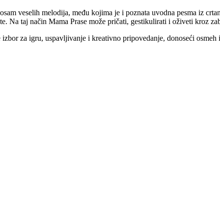
e osam veselih melodija, među kojima je i poznata uvodna pesma iz crt
te. Na taj način Mama Prase može pričati, gestikulirati i oživeti kroz za
 izbor za igru, uspavljivanje i kreativno pripovedanje, donoseći osmeh 