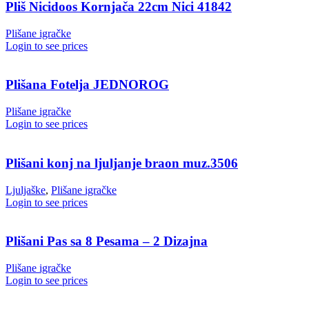
Pliš Nicidoos Kornjača 22cm Nici 41842
Plišane igračke
Login to see prices
Plišana Fotelja JEDNOROG
Plišane igračke
Login to see prices
Plišani konj na ljuljanje braon muz.3506
Ljuljaške
,
Plišane igračke
Login to see prices
Plišani Pas sa 8 Pesama – 2 Dizajna
Plišane igračke
Login to see prices