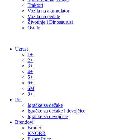
Traktori
Vozila na akumulator
Vozila na pedale
Životinje i Dinosaurusi
Ostalo
Uzrast
1+
2+
3+
4+
5+
6+
6M
8+
Pol
Igračke za dečake
Igračke za dečake i devojčice
Igračke za devojčice
Brendovi
Bruder
KNORR
Fisher Price