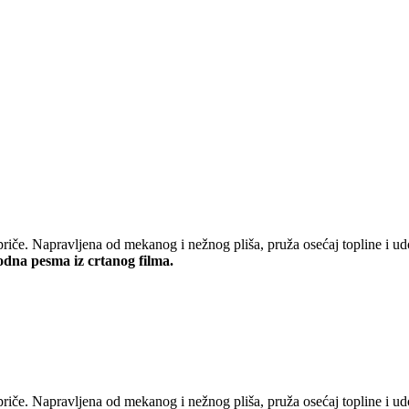
riče. Napravljena od mekanog i nežnog pliša, pruža osećaj topline i ud
odna pesma iz crtanog filma.
riče. Napravljena od mekanog i nežnog pliša, pruža osećaj topline i udo