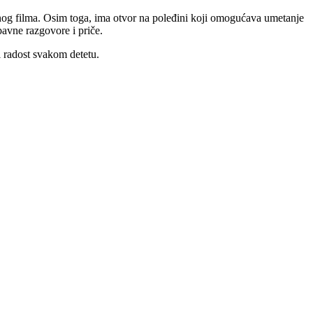
anog filma. Osim toga, ima otvor na poleđini koji omogućava umetanje
bavne razgovore i priče.
i radost svakom detetu.