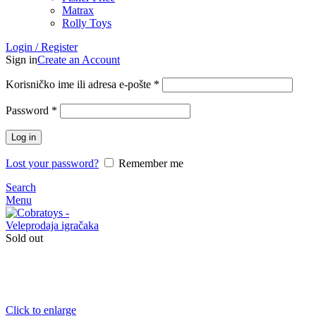
Matrax
Rolly Toys
Login / Register
Sign in
Create an Account
Korisničko ime ili adresa e-pošte
*
Password
*
Log in
Lost your password?
Remember me
Search
Menu
Sold out
Click to enlarge