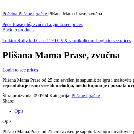
Početna
Plišane igračke
Plišana Mama Prase, zvučna
Pepa Prase pliš, zvučni
Login to see prices
Back to products
Traktor Rolly kid Case 1170 CVX sa prikolicom
Login to see prices
Plišana Mama Prase, zvučna
Login to see prices
Plišana Mama Prase od 25 cm savršen je saputnik za igru i maštovite p
reprodukuje osam veselih melodija, među kojima je i poznata uv
Šifra proizvoda:
090594
Kategorija:
Plišane igračke
Share:
Opis
Opis
Plišana Mama Prase od 25 cm savršen je saputnik za igru i maštovite p