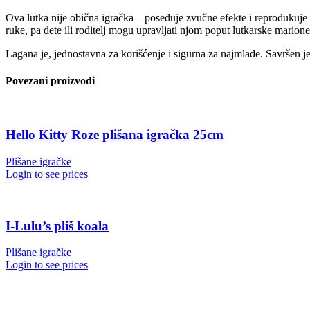
Ova lutka nije obična igračka – poseduje zvučne efekte i reprodukuj
ruke, pa dete ili roditelj mogu upravljati njom poput lutkarske marione
Lagana je, jednostavna za korišćenje i sigurna za najmlađe. Savršen je
Povezani proizvodi
Hello Kitty Roze plišana igračka 25cm
Plišane igračke
Login to see prices
I-Lulu’s pliš koala
Plišane igračke
Login to see prices