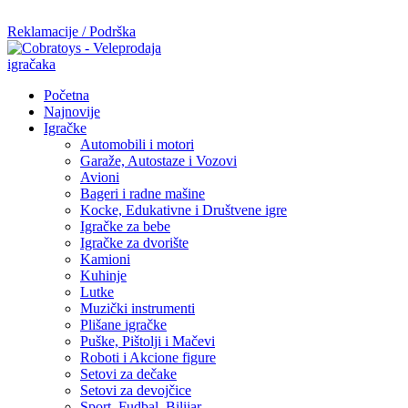
Mi radimo srdačno, stvaramo poverenje i negujemo dugoročnu sar
Reklamacije / Podrška
Početna
Najnovije
Igračke
Automobili i motori
Garaže, Autostaze i Vozovi
Avioni
Bageri i radne mašine
Kocke, Edukativne i Društvene igre
Igračke za bebe
Igračke za dvorište
Kamioni
Kuhinje
Lutke
Muzički instrumenti
Plišane igračke
Puške, Pištolji i Mačevi
Roboti i Akcione figure
Setovi za dečake
Setovi za devojčice
Sport, Fudbal, Bilijar