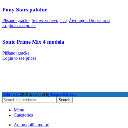
Pony Stars patofne
Plišane igračke
,
Setovi za devojčice
,
Životinje i Dinosaurusi
Login to see prices
Sonic Prime Mix 4 modela
Plišane igračke
Login to see prices
Cobratoys
2018 developed by
Inspect Element
Search
Menu
Categories
Automobili i motori