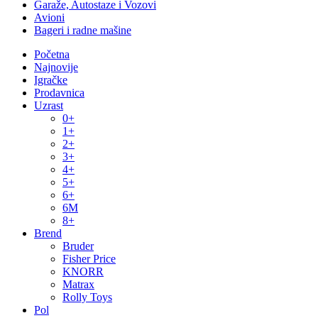
Garaže, Autostaze i Vozovi
Avioni
Bageri i radne mašine
Početna
Najnovije
Igračke
Prodavnica
Uzrast
0+
1+
2+
3+
4+
5+
6+
6M
8+
Brend
Bruder
Fisher Price
KNORR
Matrax
Rolly Toys
Pol